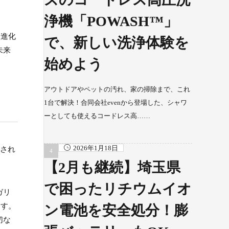
浄機「POWASH™」
な進化
で、新しい洗浄体験を
未来
始めよう
アウトドアやペットの汚れ、家の掃除まで、これ
1台で解決！合同会社evenから登場した、シャワ
ーとしても使えるコードレス高……
2026年1月18日
計され
【2月も継続】埼玉県
で困ったリチウムイオ
ガリ
ます。
ン電池を安全処分！膨
切な