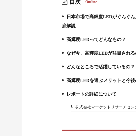
目次
Outline
日本市場で高輝度LEDがぐんぐん成
1.
底解説
高輝度LEDってどんなもの？
2.
なぜ今、高輝度LEDが注目される
3.
どんなところで活躍しているの？
4.
高輝度LEDを選ぶメリットと今後
5.
レポートの詳細について
6.
株式会社マーケットリサーチセン
6-1.