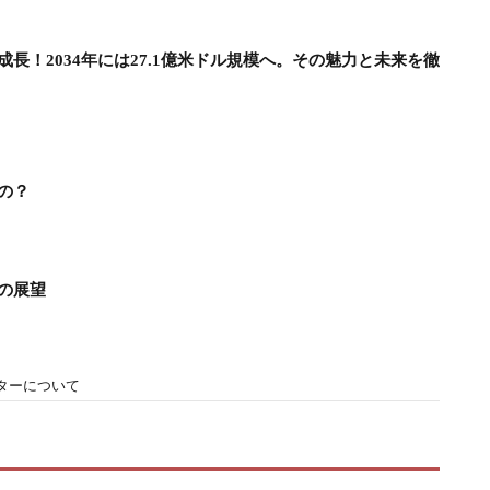
長！2034年には27.1億米ドル規模へ。その魅力と未来を徹
の？
の展望
ターについて