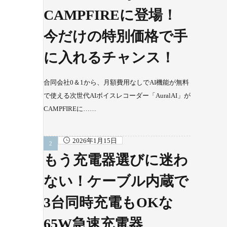
CAMPFIREに登場！
今だけの特別価格で手
に入れるチャンス！
合同会社0＆1から、月額費用なしでAI機能が無料
で使える次世代AIボイスレコーダー「AuralAI」が
CAMPFIREに……
2026年1月15日
もう充電器選びに迷わ
ない！ケーブル内蔵で
3台同時充電もOKな
65W急速充電器