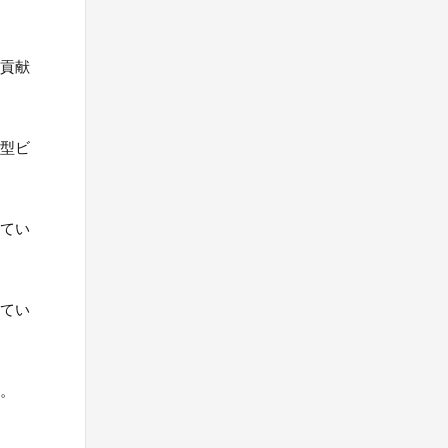
に貢献
大型ビ
してい
れてい
す。