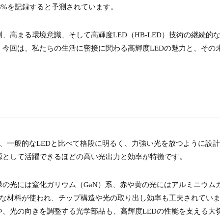
.68%を記録すると予測されています。
高まる環境意識、そして高輝度LED（HB-LED）技術の継続的
今回は、私たちの生活に密接に関わる高輝度LEDの魅力と、その
HB-LED）は、一般的なLEDと比べて格段に明るく、力強い光を放つように設
源として活躍できるほどの高い光出力と効率が特徴です。
の光には窒化ガリウム（GaN）系、赤や黄の光にはアルミニウム
最適な材料が使われ、チップ構造や光の取り出し効率も工夫されてい
、光の向きを調整する光学部品も、高輝度LEDの性能を支える大