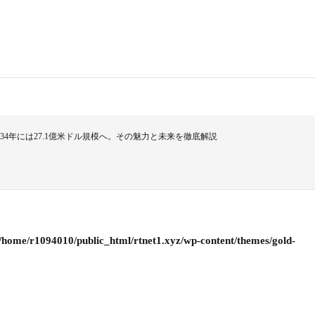
34年には27.1億米ドル規模へ。その魅力と未来を徹底解説
/home/r1094010/public_html/rtnet1.xyz/wp-content/themes/gold-