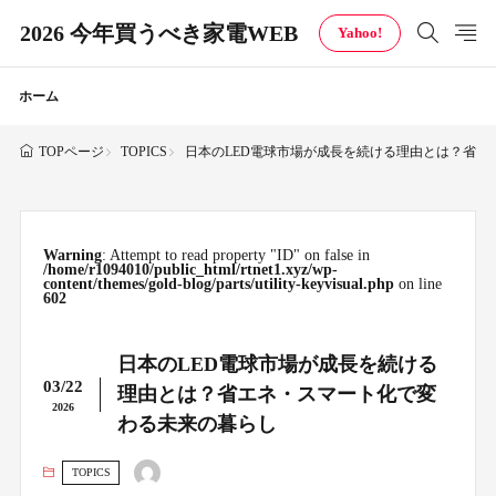
2026 今年買うべき家電WEB
Yahoo!
ホーム
TOPICS
日本のLED電球市場が成長を続ける理由とは？省エ
TOPページ
Warning
: Attempt to read property "ID" on false in
/home/r1094010/public_html/rtnet1.xyz/wp-
content/themes/gold-blog/parts/utility-keyvisual.php
on line
602
日本のLED電球市場が成長を続ける
03/22
理由とは？省エネ・スマート化で変
2026
わる未来の暮らし
TOPICS