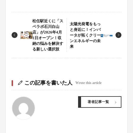
松任駅近くに「ス
太陽光発電をもっ
ペラボ石川白山
と身近に！インバ
店」が2026年4月
ータが拓くクリー
1日オープン！収
ンエネルギーの未
納の悩みを解決す
来
る新しい選択肢
この記事を書いた人
Wrote this article
著者記事一覧