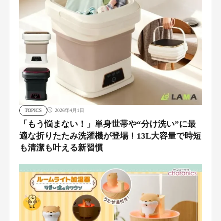
TOPICS
2026年4月1日
「もう悩まない！」単身世帯や“分け洗い”に最
適な折りたたみ洗濯機が登場！13L大容量で時短
も清潔も叶える新習慣