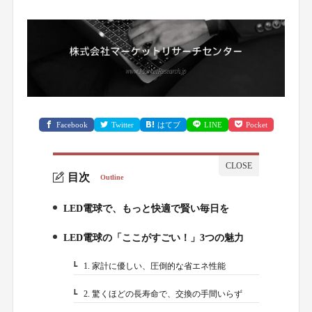
Facebook
Twitter
はてブ
LINE
Pocket
目次
Outline
LED電球で、もっと快適で賢い毎日を
1.
LED電球の「ここがすごい！」3つの魅力
2.
1. 家計に優しい、圧倒的な省エネ性能
2-1.
2. 驚くほどの長寿命で、交換の手間いらず
2-2.