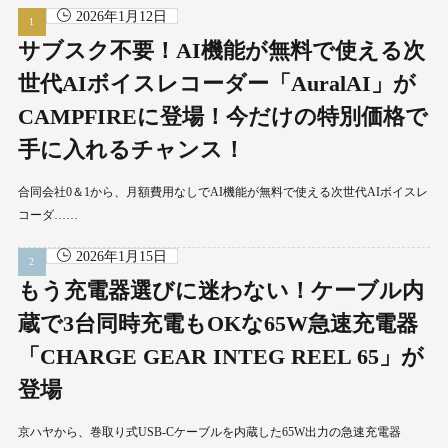
2026年1月12日
サブスク不要！AI機能が無料で使える次
世代AIボイスレコーダー「AuralAI」が
CAMPFIREに登場！今だけの特別価格で
手に入れるチャンス！
合同会社0＆1から、月額費用なしでAI機能が無料で使える次世代AIボイスレ
コーダ……
2026年1月15日
もう充電器選びに迷わない！ケーブル内
蔵で3台同時充電もOKな65W急速充電器
「CHARGE GEAR INTEG REEL 65」が
登場
京ハヤから、巻取り式USB-Cケーブルを内蔵した65W出力の急速充電器