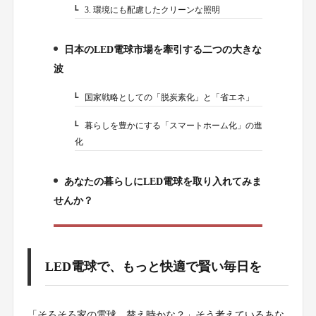
3. 環境にも配慮したクリーンな照明
2-3.
日本のLED電球市場を牽引する二つの大きな
3.
波
国家戦略としての「脱炭素化」と「省エネ」
3-1.
暮らしを豊かにする「スマートホーム化」の進
3-2.
化
あなたの暮らしにLED電球を取り入れてみま
4.
せんか？
LED電球で、もっと快適で賢い毎日を
「そろそろ家の電球、替え時かな？」そう考えているあな