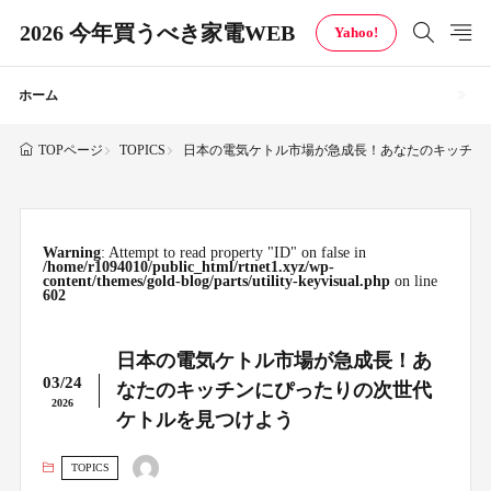
2026 今年買うべき家電WEB
Yahoo!
ホーム
TOPICS
日本の電気ケトル市場が急成長！あなたのキッチン
TOPページ
Warning
: Attempt to read property "ID" on false in
/home/r1094010/public_html/rtnet1.xyz/wp-
content/themes/gold-blog/parts/utility-keyvisual.php
on line
602
日本の電気ケトル市場が急成長！あ
03/24
なたのキッチンにぴったりの次世代
2026
ケトルを見つけよう
TOPICS