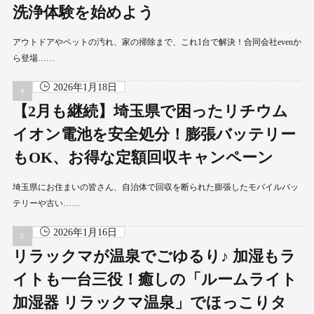
洗浄体験を始めよう
アウトドアやペットの汚れ、家の掃除まで、これ1台で解決！合同会社evenか
ら登場……
2026年1月18日
【2月も継続】埼玉県で困ったリチウム
イオン電池を安全処分！膨張バッテリー
もOK、お得な定額回収キャンペーン
埼玉県にお住まいの皆さん、自治体で回収を断られた膨張したモバイルバッ
テリーや古い……
2026年1月16日
リラックマが温泉でごゆるり♪ 加湿もラ
イトも一台三役！癒しの「ルームライト
加湿器 リラックマ温泉」でほっこりタ