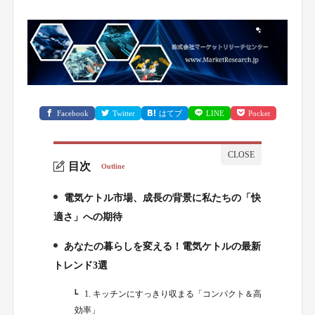
Facebook
Twitter
はてブ
LINE
Pocket
目次
Outline
電気ケトル市場、成長の背景に私たちの「快
1.
適さ」への期待
あなたの暮らしを変える！電気ケトルの最新
2.
トレンド3選
1. キッチンにすっきり収まる「コンパクト＆高
2-1.
効率」