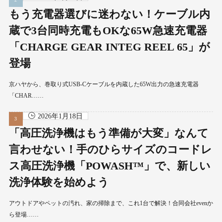
もう充電器選びに迷わない！ケーブル内
蔵で3台同時充電もOKな65W急速充電器
「CHARGE GEAR INTEG REEL 65」が
登場
京ハヤから、巻取り式USB-Cケーブルを内蔵した65W出力の急速充電器
「CHAR……
2026年1月18日
「高圧洗浄機はもう準備が大変」なんて
言わせない！手のひらサイズのコードレ
ス高圧洗浄機「POWASH™」で、新しい
洗浄体験を始めよう
アウトドアやペットの汚れ、家の掃除まで、これ1台で解決！合同会社evenか
ら登場……