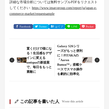
詳細な市場分析については無料サンプルPDFをリクエスト
してください:
https://www.imarcgroup.com/report/ja/japan-e-
commerce-market/requestsample
Facebook
Twitter
はてブ
LINE
Pocket
Galaxy S26シリ
置くだけで様にな
ーズがもっと便利
る！生活感をデザ
に！PITAKAの
インに変える
「Aaron
antiquaの新提案
Button™」搭載ケ
で、毎日をもっと
ースでスマホ操作
素敵に
を劇的に効率化
この記事を書いた人
Wrote this article