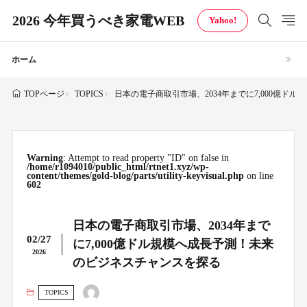
2026 今年買うべき家電WEB
Yahoo!
ホーム
TOPICS
日本の電子商取引市場、2034年までに7,000億
TOPページ
Warning
: Attempt to read property "ID" on false in
/home/r1094010/public_html/rtnet1.xyz/wp-
content/themes/gold-blog/parts/utility-keyvisual.php
on line
602
日本の電子商取引市場、2034年まで
02/27
に7,000億ドル規模へ成長予測！未来
2026
のビジネスチャンスを探る
TOPICS