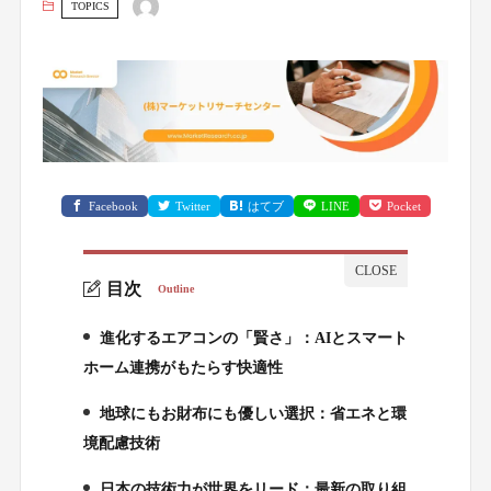
TOPICS
Facebook
Twitter
はてブ
LINE
Pocket
目次
Outline
進化するエアコンの「賢さ」：AIとスマート
1.
ホーム連携がもたらす快適性
地球にもお財布にも優しい選択：省エネと環
2.
境配慮技術
日本の技術力が世界をリード：最新の取り組