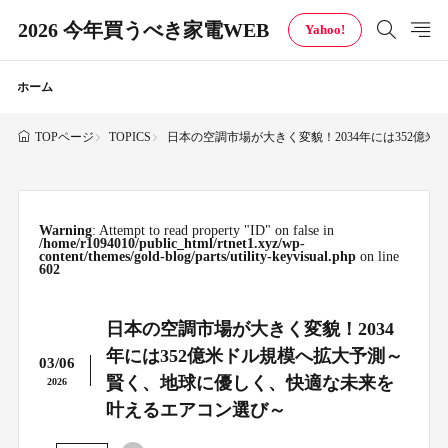
2026 今年買うべき家電WEB
Yahoo!
ホーム
TOPICS
日本の空調市場が大きく変貌！2034年には352
TOPページ
Warning
: Attempt to read property "ID" on false in
/home/r1094010/public_html/rtnet1.xyz/wp-
content/themes/gold-blog/parts/utility-keyvisual.php
on line
602
日本の空調市場が大きく変貌！2034
年には352億米ドル規模へ拡大予測～
03/06
賢く、地球に優しく、快適な未来を
2026
叶えるエアコン選び～