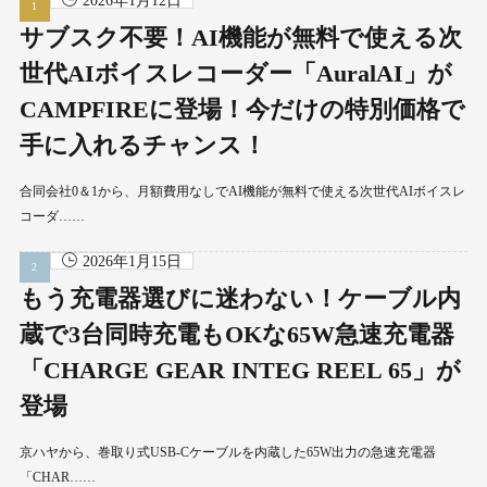
2026年1月12日
サブスク不要！AI機能が無料で使える次
世代AIボイスレコーダー「AuralAI」が
CAMPFIREに登場！今だけの特別価格で
手に入れるチャンス！
合同会社0＆1から、月額費用なしでAI機能が無料で使える次世代AIボイスレ
コーダ……
2026年1月15日
もう充電器選びに迷わない！ケーブル内
蔵で3台同時充電もOKな65W急速充電器
「CHARGE GEAR INTEG REEL 65」が
登場
京ハヤから、巻取り式USB-Cケーブルを内蔵した65W出力の急速充電器
「CHAR……