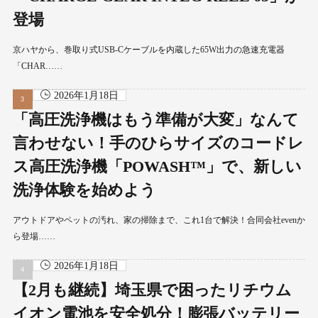
登場
京ハヤから、巻取り式USB-Cケーブルを内蔵した65W出力の急速充電器
「CHAR……
2026年1月18日
「高圧洗浄機はもう準備が大変」なんて
言わせない！手のひらサイズのコードレ
ス高圧洗浄機「POWASH™」で、新しい
洗浄体験を始めよう
アウトドアやペットの汚れ、家の掃除まで、これ1台で解決！合同会社evenか
ら登場……
2026年1月18日
【2月も継続】埼玉県で困ったリチウム
イオン電池を安全処分！膨張バッテリー