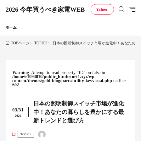
2026 今年買うべき家電WEB
Yahoo!
ホーム
TOPICS
日本の照明制御スイッチ市場が進化中！あなたの暮
TOPページ
Warning
: Attempt to read property "ID" on false in
/home/r1094010/public_html/rtnet1.xyz/wp-
content/themes/gold-blog/parts/utility-keyvisual.php
on line
602
日本の照明制御スイッチ市場が進化
03/31
中！あなたの暮らしを豊かにする最
2026
新トレンドと選び方
TOPICS