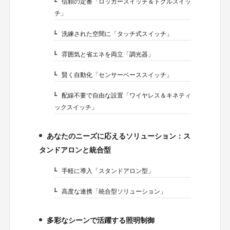
信頼の定番「ロッカースイッチ＆トグルスイッ
3-1.
チ」
洗練された空間に「タッチ式スイッチ」
3-2.
雰囲気と省エネを両立「調光器」
3-3.
賢く自動化「センサーベーススイッチ」
3-4.
配線不要で自由な設置「ワイヤレス＆キネティ
3-5.
ックスイッチ」
あなたのニーズに応えるソリューション：ス
4.
タンドアロンと統合型
手軽に導入「スタンドアロン型」
4-1.
高度な連携「統合型ソリューション」
4-2.
多彩なシーンで活躍する照明制御
5.