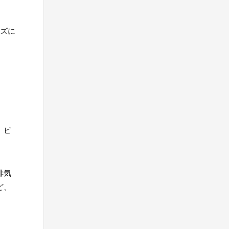
ーズに
、ビ
排気
ど、