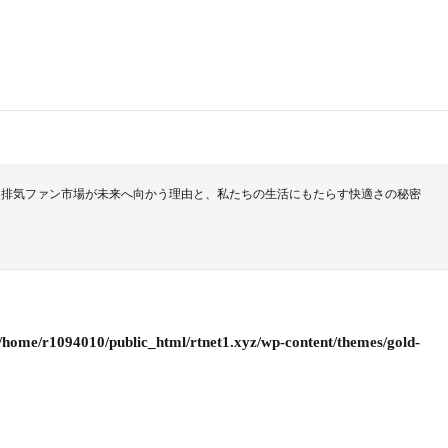
！排気ファン市場が未来へ向かう理由と、私たちの生活にもたらす快適さの秘密
/home/r1094010/public_html/rtnet1.xyz/wp-content/themes/gold-