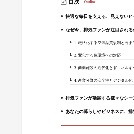
目次
Outline
快適な毎日を支える、見えないヒ
1.
なぜ今、排気ファンが注目される
2.
1. 厳格化する空気品質規制と高
2-1.
2. 変化する住環境への対応
2-2.
3. 商業施設の近代化と省エネルギ
2-3.
4. 産業分野の安全性とデジタル化
2-4.
排気ファンが活躍する様々なシー
3.
あなたの暮らしやビジネスに、排
4.