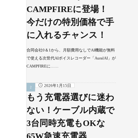
CAMPFIREに登場！
今だけの特別価格で手
に入れるチャンス！
合同会社0＆1から、月額費用なしでAI機能が無料
で使える次世代AIボイスレコーダー「AuralAI」が
CAMPFIREに……
2026年1月15日
もう充電器選びに迷わ
ない！ケーブル内蔵で
3台同時充電もOKな
65W急速充電器