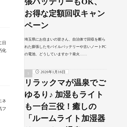
張バッテリーもOK、
お得な定額回収キャン
ペーン
埼玉県にお住まいの皆さん、自治体で回収を断ら
に日
れた膨張したモバイルバッテリーや古いノートPC
朽化
の電池、どうしていますか？発火……
2026年1月16日
リラックマが温泉でご
ゆるり♪ 加湿もライト
エネ
も一台三役！癒しの
気フ
「ルームライト加湿器