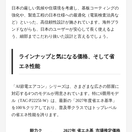
日本の厳しい気候や住環境を考慮し、基板コーティングの
強化や、製造工程の日本仕様への最適化（電装検査治具な
ど）といった、高信頼性設計が施されています。海外ブラ
ンドながらも、日本のユーザーが安心して長く使えるよ
う、細部までこだわり抜いた設計と言えるでしょう。
ラインナップと気になる価格、そして省
エネ性能
「AI節電エアコン」シリーズは、さまざまな広さの部屋に
対応する4つのモデルが用意されています。特に6畳用モデ
ル（TAC-P2225I-W）は、最新の「2027年度省エネ基準」
を100％クリアしており、普及帯クラスではトップレベル
の省エネ性能を誇ります。
能力ク
2027年 省エネ基
市場推定価格