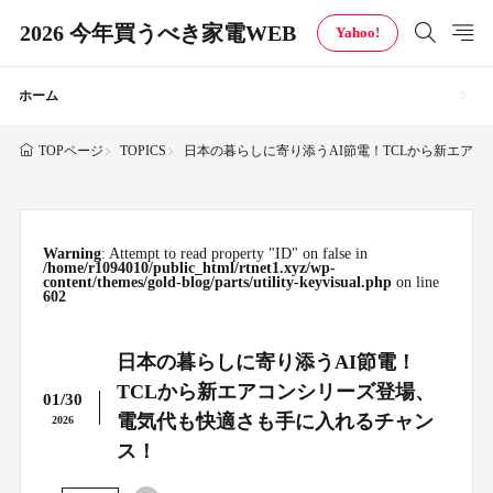
2026 今年買うべき家電WEB
Yahoo!
ホーム
TOPICS
日本の暮らしに寄り添うAI節電！TCLから新エア
TOPページ
Warning
: Attempt to read property "ID" on false in
/home/r1094010/public_html/rtnet1.xyz/wp-
content/themes/gold-blog/parts/utility-keyvisual.php
on line
602
日本の暮らしに寄り添うAI節電！
TCLから新エアコンシリーズ登場、
01/30
電気代も快適さも手に入れるチャン
2026
ス！