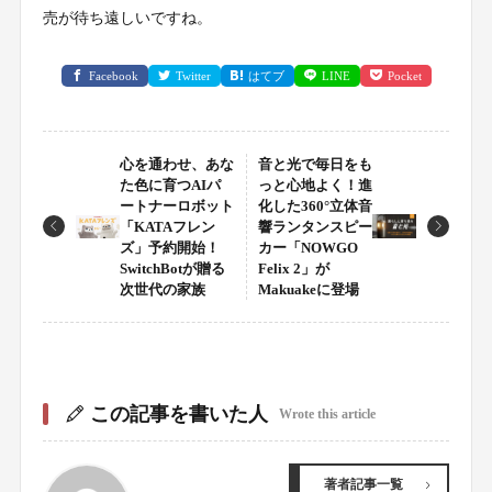
売が待ち遠しいですね。
Facebook
Twitter
はてブ
LINE
Pocket
心を通わせ、あな
音と光で毎日をも
た色に育つAIパ
っと心地よく！進
ートナーロボット
化した360°立体音
「KATAフレン
響ランタンスピー
ズ」予約開始！
カー「NOWGO
SwitchBotが贈る
Felix 2」が
次世代の家族
Makuakeに登場
この記事を書いた人
Wrote this article
著者記事一覧