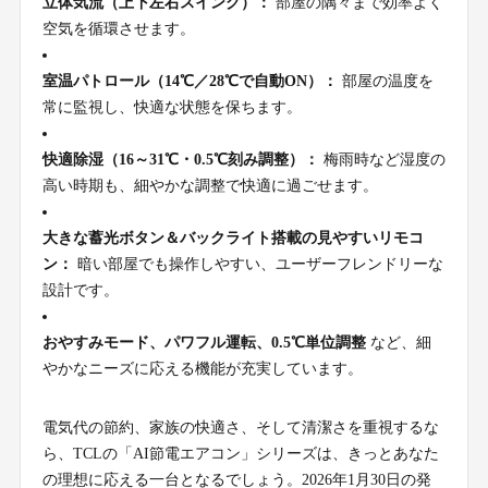
立体気流（上下左右スイング）：
部屋の隅々まで効率よく
空気を循環させます。
室温パトロール（14℃／28℃で自動ON）：
部屋の温度を
常に監視し、快適な状態を保ちます。
快適除湿（16～31℃・0.5℃刻み調整）：
梅雨時など湿度の
高い時期も、細やかな調整で快適に過ごせます。
大きな蓄光ボタン＆バックライト搭載の見やすいリモコ
ン：
暗い部屋でも操作しやすい、ユーザーフレンドリーな
設計です。
おやすみモード、パワフル運転、0.5℃単位調整
など、細
やかなニーズに応える機能が充実しています。
電気代の節約、家族の快適さ、そして清潔さを重視するな
ら、TCLの「AI節電エアコン」シリーズは、きっとあなた
の理想に応える一台となるでしょう。2026年1月30日の発