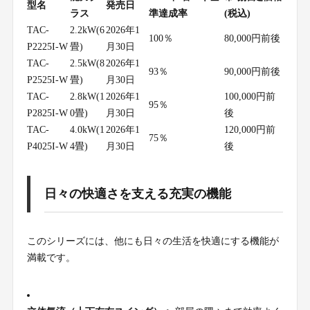
型名
発売日
ラス
準達成率
(税込)
TAC-
2.2kW(6
2026年1
100％
80,000円前後
P2225I-W
畳)
月30日
TAC-
2.5kW(8
2026年1
93％
90,000円前後
P2525I-W
畳)
月30日
TAC-
2.8kW(1
2026年1
100,000円前
95％
P2825I-W
0畳)
月30日
後
TAC-
4.0kW(1
2026年1
120,000円前
75％
P4025I-W
4畳)
月30日
後
日々の快適さを支える充実の機能
このシリーズには、他にも日々の生活を快適にする機能が
満載です。