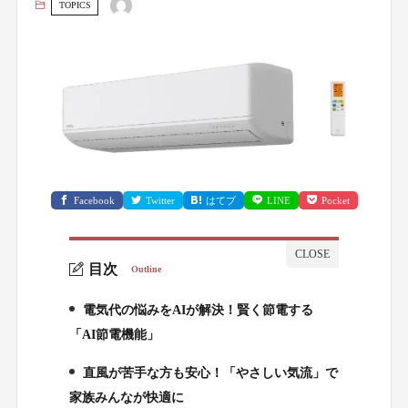
TOPICS
Facebook
Twitter
はてブ
LINE
Pocket
目次
Outline
電気代の悩みをAIが解決！賢く節電する
1.
「AI節電機能」
直風が苦手な方も安心！「やさしい気流」で
2.
家族みんなが快適に