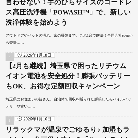
言わせない！手のひらサイズのコードレ
ス高圧洗浄機「POWASH™」で、新しい
洗浄体験を始めよう
アウトドアやペットの汚れ、家の掃除まで、これ1台で解決！合同会社evenか
ら登場……
2026年1月18日
【2月も継続】埼玉県で困ったリチウム
イオン電池を安全処分！膨張バッテリー
もOK、お得な定額回収キャンペーン
埼玉県にお住まいの皆さん、自治体で回収を断られた膨張したモバイルバッ
テリーや古い……
2026年1月16日
リラックマが温泉でごゆるり♪ 加湿もラ