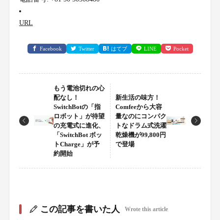
URL
Facebook
Twitter
はてブ
LINE
Pocket
もう電池切れの心
配なし！
新生活の味方！
SwitchBotの「指
Comfeeから大容
ロボット」が待望
量なのにコンパク
の充電式に進化、
トなドラム式洗濯
「SwitchBot ボッ
乾燥機が99,800円
トCharge」が予
で登場
約開始
この記事を書いた人
Wrote this article