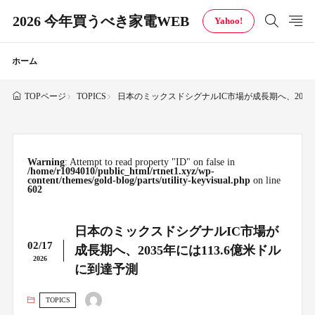
2026 今年買うべき家電WEB
Yahoo!
ホーム
TOPICS
日本のミックスドシグナルIC市場が成長期へ、2035年
TOPページ
Warning
: Attempt to read property "ID" on false in
/home/r1094010/public_html/rtnet1.xyz/wp-
content/themes/gold-blog/parts/utility-keyvisual.php
on line
602
日本のミックスドシグナルIC市場が
02/17
成長期へ、2035年には113.6億米ドル
2026
に到達予測
TOPICS