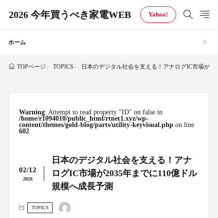
2026 今年買うべき家電WEB
Yahoo!
ホーム
TOPICS
日本のデジタル社会を支える！アナログIC市場が203
TOPページ
Warning
: Attempt to read property "ID" on false in
/home/r1094010/public_html/rtnet1.xyz/wp-
content/themes/gold-blog/parts/utility-keyvisual.php
on line
602
日本のデジタル社会を支える！アナ
02/12
ログIC市場が2035年までに110億ドル
2026
規模へ成長予測
TOPICS