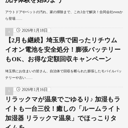
アウトドアやペットの汚れ、家の掃除まで、これ1台で解決！合同会社evenか
ら登場……
2026年1月18日
【2月も継続】埼玉県で困ったリチウム
イオン電池を安全処分！膨張バッテリー
もOK、お得な定額回収キャンペーン
埼玉県にお住まいの皆さん、自治体で回収を断られた膨張したモバイルバッ
テリーや古い……
2026年1月16日
リラックマが温泉でごゆるり♪ 加湿もラ
イトも一台三役！癒しの「ルームライト
加湿器 リラックマ温泉」でほっこりタ
イムを