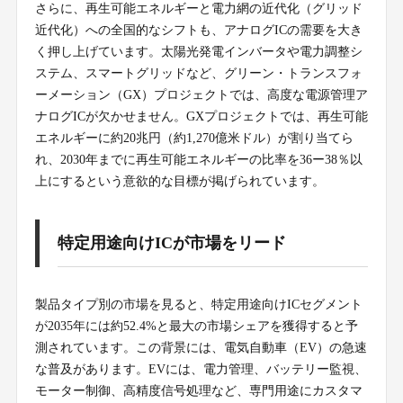
さらに、再生可能エネルギーと電力網の近代化（グリッド
近代化）への全国的なシフトも、アナログICの需要を大き
く押し上げています。太陽光発電インバータや電力調整シ
ステム、スマートグリッドなど、グリーン・トランスフォ
ーメーション（GX）プロジェクトでは、高度な電源管理ア
ナログICが欠かせません。GXプロジェクトでは、再生可能
エネルギーに約20兆円（約1,270億米ドル）が割り当てら
れ、2030年までに再生可能エネルギーの比率を36ー38％以
上にするという意欲的な目標が掲げられています。
特定用途向けICが市場をリード
製品タイプ別の市場を見ると、特定用途向けICセグメント
が2035年には約52.4%と最大の市場シェアを獲得すると予
測されています。この背景には、電気自動車（EV）の急速
な普及があります。EVには、電力管理、バッテリー監視、
モーター制御、高精度信号処理など、専門用途にカスタマ