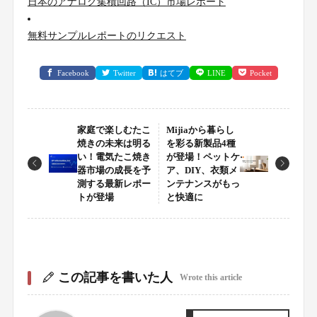
日本のアナログ集積回路（IC）市場レポート
無料サンプルレポートのリクエスト
Facebook
Twitter
はてブ
LINE
Pocket
家庭で楽しむたこ
Mijiaから暮らし
焼きの未来は明る
を彩る新製品4種
い！電気たこ焼き
が登場！ペットケ
器市場の成長を予
ア、DIY、衣類メ
測する最新レポー
ンテナンスがもっ
トが登場
と快適に
この記事を書いた人
Wrote this article