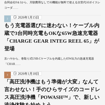
合同会社0＆1から、月額費用なしでAI機能が無料で使える次世代AIボイスレ
コーダ……
2026年1月15日
もう充電器選びに迷わない！ケーブル内
蔵で3台同時充電もOKな65W急速充電器
「CHARGE GEAR INTEG REEL 65」が
登場
京ハヤから、巻取り式USB-Cケーブルを内蔵した65W出力の急速充電器
「CHAR……
2026年1月18日
「高圧洗浄機はもう準備が大変」なんて
言わせない！手のひらサイズのコードレ
ス高圧洗浄機「POWASH™」で、新しい
洗浄体験を始めよう