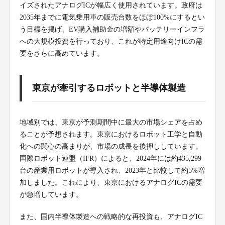
イズされたアナログICが幅広く使用されています。政府は
2035年までに電気乗用車の販売台数をほぼ100%にするとい
う目標を掲げ、EV購入補助金の増額やバッテリーインフラ
への大規模投資を行っており、これが特定用途向けICの需
要をさらに高めています。
東京が牽引するロボットと半導体製造
地域別では、東京が予測期間中に最大の市場シェアを占め
ることが予想されます。東京におけるロボット工学と自動
化への関心の高まりが、市場の成長を後押ししています。
国際ロボット連盟（IFR）によると、2024年には約435,299
台の産業用ロボットが導入され、2023年と比較して約5%増
加しました。これにより、東京におけるアナログICの需要
が急増しています。
また、国内半導体製造への戦略的な再投資も、アナログIC