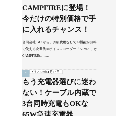
CAMPFIREに登場！
今だけの特別価格で手
に入れるチャンス！
合同会社0＆1から、月額費用なしでAI機能が無料
で使える次世代AIボイスレコーダー「AuralAI」が
CAMPFIREに……
2026年1月15日
もう充電器選びに迷わ
ない！ケーブル内蔵で
3台同時充電もOKな
65W急速充電器