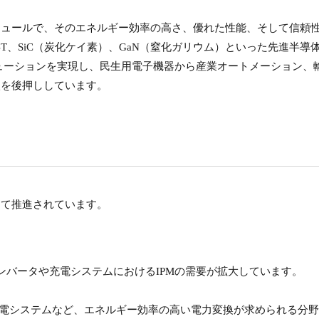
ジュールで、そのエネルギー効率の高さ、優れた性能、そして信頼
T、SiC（炭化ケイ素）、GaN（窒化ガリウム）といった先進半導
ューションを実現し、民生用電子機器から産業オートメーション、
入を後押ししています。
って推進されています。
インバータや充電システムにおけるIPMの需要が拡大しています。
発電システムなど、エネルギー効率の高い電力変換が求められる分