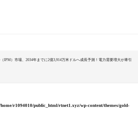
PM）市場、2034年までに2億3,914万米ドルへ成長予測！電力需要増大が牽引
/home/r1094010/public_html/rtnet1.xyz/wp-content/themes/gold-