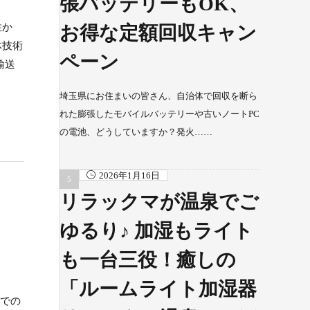
張バッテリーもOK、
性か
お得な定額回収キャン
体技術
ペーン
輸送
埼玉県にお住まいの皆さん、自治体で回収を断ら
れた膨張したモバイルバッテリーや古いノートPC
の電池、どうしていますか？発火……
2026年1月16日
リラックマが温泉でご
ゆるり♪ 加湿もライト
も一台三役！癒しの
「ルームライト加湿器
野での