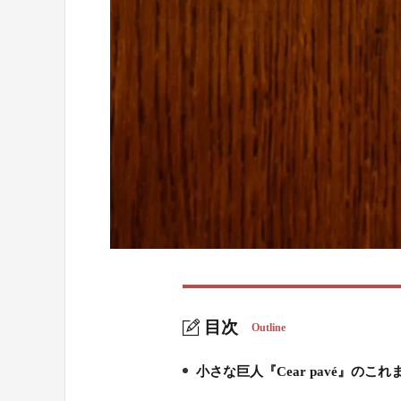
目次
Outline
小さな巨人『Cear pavé』のこれ
1.