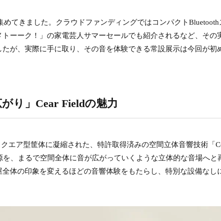
を集めてきました。クラウドファンディングではコンパクトBluetoot
メトーーク！」の家電芸人サマーセールでも紹介されるなど、その
したが、実際に手に取り、その音を体験できる常設展示は今回が初
り」Cear Fieldの魅力
cmのスクエア型筐体に凝縮された、特許取得済みの空間立体音響技術「Ce
オ音源を、まるで空間全体に音が広がっていくような立体的な音場へと
屋全体の印象を変えるほどの音響体験をもたらし、特別な設備なし