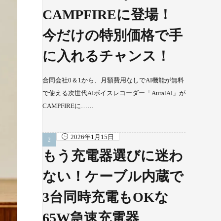
CAMPFIREに登場！
今だけの特別価格で手
に入れるチャンス！
合同会社0＆1から、月額費用なしでAI機能が無料
で使える次世代AIボイスレコーダー「AuralAI」が
CAMPFIREに……
2026年1月15日
もう充電器選びに迷わ
ない！ケーブル内蔵で
3台同時充電もOKな
65W急速充電器