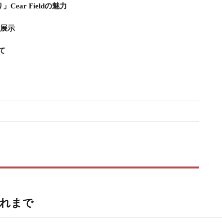
ear Fieldの魅力
験展示
て
これまで