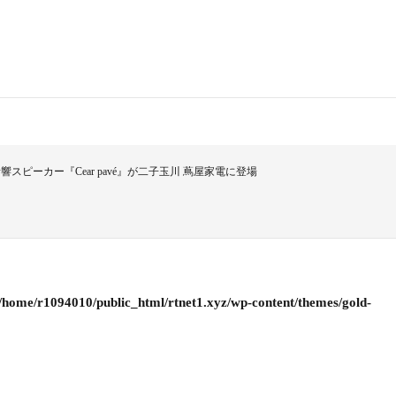
ピーカー『Cear pavé』が二子玉川 蔦屋家電に登場
/home/r1094010/public_html/rtnet1.xyz/wp-content/themes/gold-