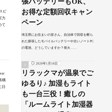
張バッテリーもOK、
お得な定額回収キャン
hスピ
実力
ペーン
めて
埼玉県にお住まいの皆さん、自治体で回収を断ら
れた膨張したモバイルバッテリーや古いノートPC
の電池、どうしていますか？発火……
2026年1月16日
リラックマが温泉でご
ar
再構
ゆるり♪ 加湿もライト
に日
も一台三役！癒しの
「ルームライト加湿器