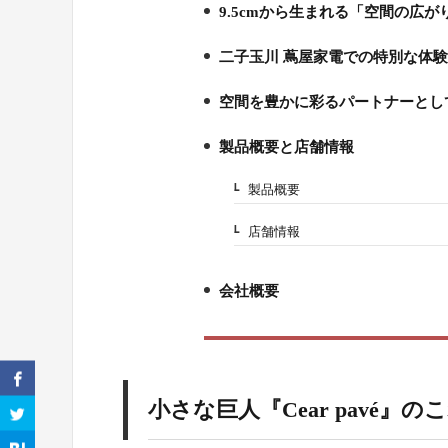
9.5cmから生まれる「空間の広がり」C
2.
二子玉川 蔦屋家電での特別な体
3.
空間を豊かに彩るパートナーとし
4.
製品概要と店舗情報
5.
製品概要
5-1.
店舗情報
5-2.
会社概要
6.
小さな巨人『Cear pavé』の