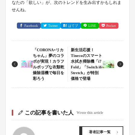
なたの「欲しい」が、次のトレンドを生み出すかもしれま
せんね。
Facebook
Twitter
はてブ
LINE
Pocket
「CORONA×リカ
新生活応援！
ちゃん」夢のコラ
Tinecoのスマート
ボが実現！カラフ
水拭き掃除機「i7
ルポップな衣類乾
Fold」「Switch i6
燥除湿機で毎日を
Stretch」が特別
彩ろう
価格で登場
この記事を書いた人
Wrote this article
著者記事一覧