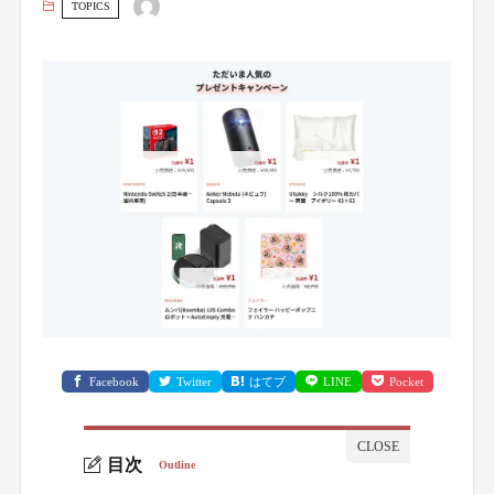
TOPICS
Facebook
Twitter
はてブ
LINE
Pocket
目次
Outline