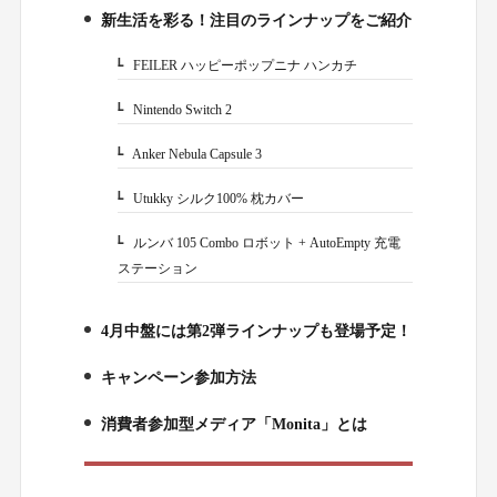
新生活を彩る！注目のラインナップをご紹介
1.
FEILER ハッピーポップニナ ハンカチ
1-1.
Nintendo Switch 2
1-2.
Anker Nebula Capsule 3
1-3.
Utukky シルク100% 枕カバー
1-4.
ルンバ 105 Combo ロボット + AutoEmpty 充電
1-5.
ステーション
4月中盤には第2弾ラインナップも登場予定！
2.
キャンペーン参加方法
3.
消費者参加型メディア「Monita」とは
4.