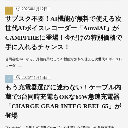
2026年1月12日
サブスク不要！AI機能が無料で使える次
世代AIボイスレコーダー「AuralAI」が
CAMPFIREに登場！今だけの特別価格で
手に入れるチャンス！
合同会社0＆1から、月額費用なしでAI機能が無料で使える次世代AIボイスレ
コーダ……
2026年1月15日
もう充電器選びに迷わない！ケーブル内
蔵で3台同時充電もOKな65W急速充電器
「CHARGE GEAR INTEG REEL 65」が
登場
京ハヤから、巻取り式USB-Cケーブルを内蔵した65W出力の急速充電器