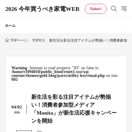
2026 今年買うべき家電WEB
Yahoo!
ホーム
TOPICS
新生活を彩る注目アイテムが勢揃い！消費者参加型メデ
TOPページ
Warning
: Attempt to read property "ID" on false in
/home/r1094010/public_html/rtnet1.xyz/wp-
content/themes/gold-blog/parts/utility-keyvisual.php
on line
602
新生活を彩る注目アイテムが勢揃
い！消費者参加型メディア
04/02
「Monita」が新生活応援キャンペー
2026
ンを開始