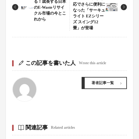
る！成長する日本
応でさらに便利に
のE-Wasteリサイ
なった「サーキュ
クル市場の今とこ
ライト EZシリー
れから
ズ スイング12
畳」が登場
この記事を書いた人
Wrote this article
著者記事一覧
関連記事
Related articles