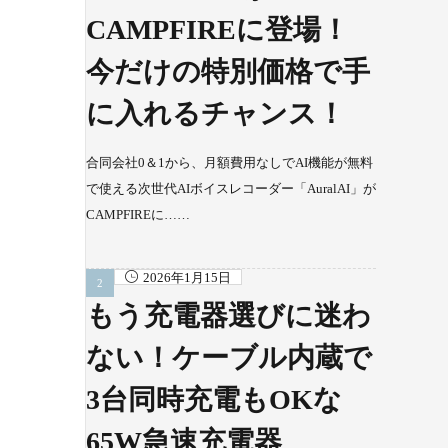
CAMPFIREに登場！
今だけの特別価格で手
に入れるチャンス！
合同会社0＆1から、月額費用なしでAI機能が無料
で使える次世代AIボイスレコーダー「AuralAI」が
CAMPFIREに……
2026年1月15日
もう充電器選びに迷わ
ない！ケーブル内蔵で
3台同時充電もOKな
65W急速充電器