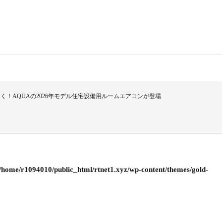
！AQUAの2026年モデル住宅設備用ルームエアコンが登場
/home/r1094010/public_html/rtnet1.xyz/wp-content/themes/gold-