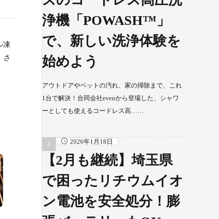
浄機「POWASH™」
で、新しい洗浄体験を
ル凍
。さ
始めよう
アウトドアやペットの汚れ、家の掃除まで、これ
1台で解決！合同会社evenから登場した、シャワ
ーとしても使えるコードレス高……
2026年1月18日
【2月も継続】埼玉県
で困ったリチウムイオ
ン電池を安全処分！膨