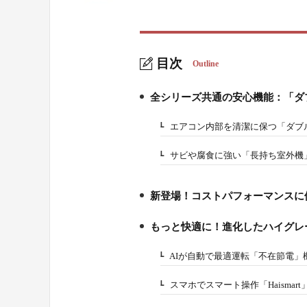
目次
Outline
全シリーズ共通の安心機能：「ダ
1.
エアコン内部を清潔に保つ「ダブ
1-1.
サビや腐食に強い「長持ち室外機
1-2.
新登場！コストパフォーマンスに
2.
もっと快適に！進化したハイグレ
3.
AIが自動で最適運転「不在節電」
3-1.
スマホでスマート操作「Haismar
3-2.