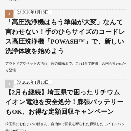
「CHAR……
2026年1月18日
「高圧洗浄機はもう準備が大変」なんて
言わせない！手のひらサイズのコードレ
ス高圧洗浄機「POWASH™」で、新しい
洗浄体験を始めよう
アウトドアやペットの汚れ、家の掃除まで、これ1台で解決！合同会社evenか
ら登場……
2026年1月18日
【2月も継続】埼玉県で困ったリチウム
イオン電池を安全処分！膨張バッテリー
もOK、お得な定額回収キャンペーン
埼玉県にお住まいの皆さん、自治体で回収を断られた膨張したモバイルバッ
テリーや古い……