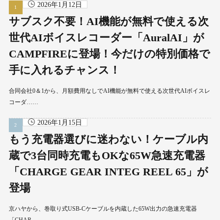
2026年1月12日
サブスク不要！AI機能が無料で使える次
世代AIボイスレコーダー「AuralAI」が
CAMPFIREに登場！今だけの特別価格で
手に入れるチャンス！
合同会社0＆1から、月額費用なしでAI機能が無料で使える次世代AIボイスレ
コーダ……
2026年1月15日
もう充電器選びに迷わない！ケーブル内
蔵で3台同時充電もOKな65W急速充電器
「CHARGE GEAR INTEG REEL 65」が
登場
京ハヤから、巻取り式USB-Cケーブルを内蔵した65W出力の急速充電器