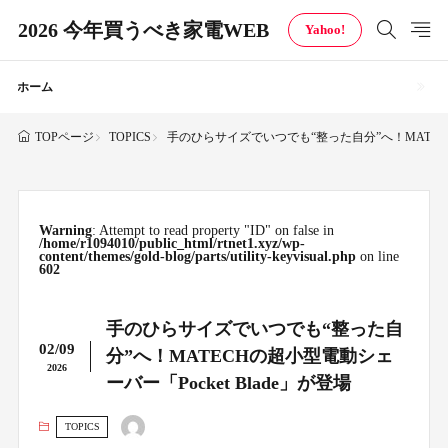
2026 今年買うべき家電WEB
Yahoo!
ホーム
TOPICS
手のひらサイズでいつでも“整った自分”へ！MATECHの
TOPページ
Warning
: Attempt to read property "ID" on false in
/home/r1094010/public_html/rtnet1.xyz/wp-
content/themes/gold-blog/parts/utility-keyvisual.php
on line
602
手のひらサイズでいつでも“整った自
02/09
分”へ！MATECHの超小型電動シェ
2026
ーバー「Pocket Blade」が登場
TOPICS