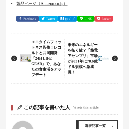
製品ページ（Amazon.co.jp）
Facebook
Twitter
はてブ
LINE
Pocket
エニタイムフィッ
未来のエネルギー
トネス監修！レコ
を拓く鍵？「熱電
ルトと共同開発
アセンブリ」市場
「24H LIFE
が2031年に78.6億
GEAR」で、あな
ドル規模へ急成
たの食生活をアッ
長！
プデート
この記事を書いた人
Wrote this article
著者記事一覧