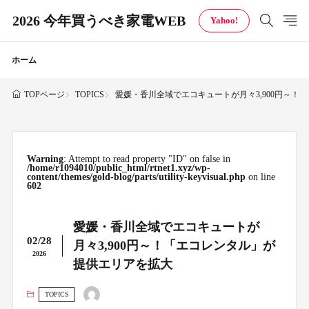
2026 今年買うべき家電WEB
Yahoo!
ホーム
TOPICS
愛媛・香川全域でエコキュートが月々3,900円～！
TOPページ
Warning
: Attempt to read property "ID" on false in
/home/r1094010/public_html/rtnet1.xyz/wp-
content/themes/gold-blog/parts/utility-keyvisual.php
on line
602
愛媛・香川全域でエコキュートが
02/28
月々3,900円～！「エコレンタル」が
2026
提供エリアを拡大
TOPICS