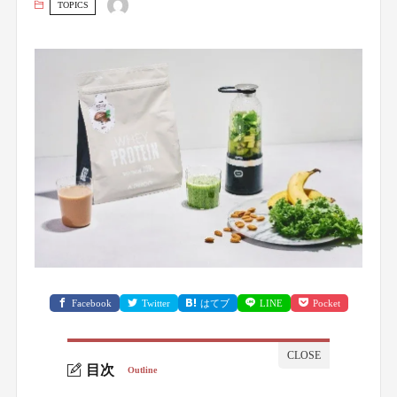
TOPICS
Facebook
Twitter
はてブ
LINE
Pocket
目次
Outline