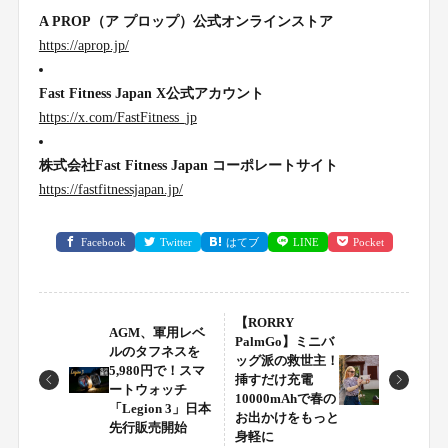
A PROP（ア プロップ）公式オンラインストア
https://aprop.jp/
Fast Fitness Japan X公式アカウント
https://x.com/FastFitness_jp
株式会社Fast Fitness Japan コーポレートサイト
https://fastfitnessjapan.jp/
Facebook
Twitter
はてブ
LINE
Pocket
【RORRY
AGM、軍用レベ
PalmGo】ミニバ
ルのタフネスを
ッグ派の救世主！
5,980円で！スマ
挿すだけ充電
ートウォッチ
10000mAhで春の
「Legion 3」日本
お出かけをもっと
先行販売開始
身軽に