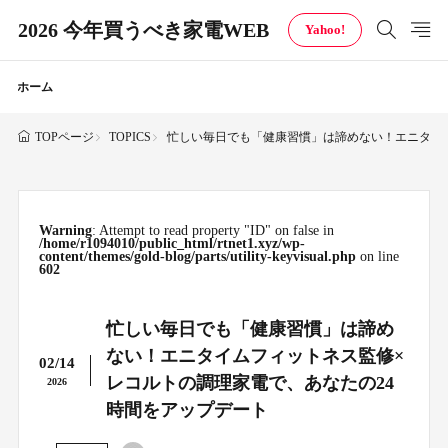
2026 今年買うべき家電WEB
Yahoo!
ホーム
TOPICS
忙しい毎日でも「健康習慣」は諦めない！エニタイ
TOPページ
Warning
: Attempt to read property "ID" on false in
/home/r1094010/public_html/rtnet1.xyz/wp-
content/themes/gold-blog/parts/utility-keyvisual.php
on line
602
忙しい毎日でも「健康習慣」は諦め
ない！エニタイムフィットネス監修×
02/14
レコルトの調理家電で、あなたの24
2026
時間をアップデート