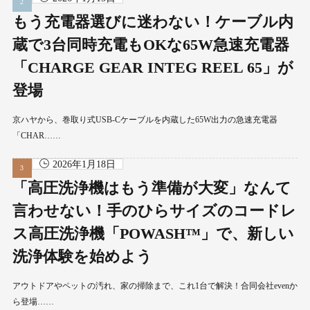
もう充電器選びに迷わない！ケーブル内
蔵で3台同時充電もOKな65W急速充電器
「CHARGE GEAR INTEG REEL 65」が
登場
京ハヤから、巻取り式USB-Cケーブルを内蔵した65W出力の急速充電器
「CHAR……
2026年1月18日
「高圧洗浄機はもう準備が大変」なんて
言わせない！手のひらサイズのコードレ
ス高圧洗浄機「POWASH™」で、新しい
洗浄体験を始めよう
アウトドアやペットの汚れ、家の掃除まで、これ1台で解決！合同会社evenか
ら登場……