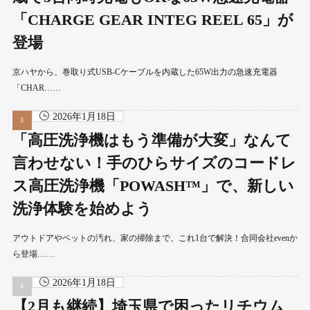
「CHARGE GEAR INTEG REEL 65」が
登場
京ハヤから、巻取り式USB-Cケーブルを内蔵した65W出力の急速充電器
「CHAR……
2026年1月18日
「高圧洗浄機はもう準備が大変」なんて
言わせない！手のひらサイズのコードレ
ス高圧洗浄機「POWASH™」で、新しい
洗浄体験を始めよう
アウトドアやペットの汚れ、家の掃除まで、これ1台で解決！合同会社evenか
ら登場……
2026年1月18日
【2月も継続】埼玉県で困ったリチウム