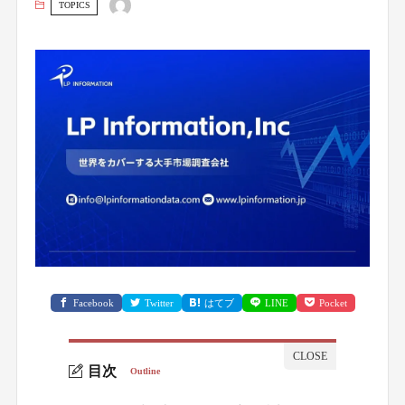
TOPICS
Facebook
Twitter
はてブ
LINE
Pocket
目次
Outline