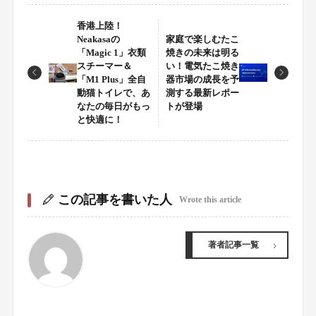
香港上陸！
Neakasaの
家庭で楽しむたこ
「Magic 1」衣類
焼きの未来は明る
スチーマー＆
い！電気たこ焼き
「M1 Plus」全自
器市場の成長を予
動猫トイレで、あ
測する最新レポー
なたの毎日がもっ
トが登場
と快適に！
この記事を書いた人
Wrote this article
著者記事一覧