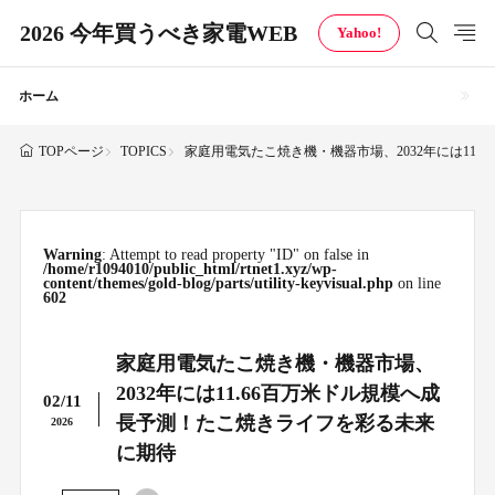
2026 今年買うべき家電WEB
Yahoo!
ホーム
TOPICS
家庭用電気たこ焼き機・機器市場、2032年には11
TOPページ
Warning
: Attempt to read property "ID" on false in
/home/r1094010/public_html/rtnet1.xyz/wp-
content/themes/gold-blog/parts/utility-keyvisual.php
on line
602
家庭用電気たこ焼き機・機器市場、
2032年には11.66百万米ドル規模へ成
02/11
長予測！たこ焼きライフを彩る未来
2026
に期待