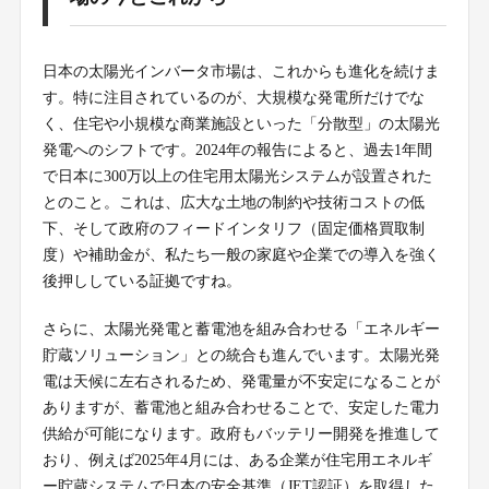
日本の太陽光インバータ市場は、これからも進化を続けま
す。特に注目されているのが、大規模な発電所だけでな
く、住宅や小規模な商業施設といった「分散型」の太陽光
発電へのシフトです。2024年の報告によると、過去1年間
で日本に300万以上の住宅用太陽光システムが設置された
とのこと。これは、広大な土地の制約や技術コストの低
下、そして政府のフィードインタリフ（固定価格買取制
度）や補助金が、私たち一般の家庭や企業での導入を強く
後押ししている証拠ですね。
さらに、太陽光発電と蓄電池を組み合わせる「エネルギー
貯蔵ソリューション」との統合も進んでいます。太陽光発
電は天候に左右されるため、発電量が不安定になることが
ありますが、蓄電池と組み合わせることで、安定した電力
供給が可能になります。政府もバッテリー開発を推進して
おり、例えば2025年4月には、ある企業が住宅用エネルギ
ー貯蔵システムで日本の安全基準（JET認証）を取得した