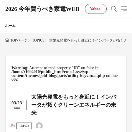
2026 今年買うべき家電WEB
Yahoo!
ホーム
TOPICS
太陽光発電をもっと身近に！インバータが拓くクリ
TOPページ
Warning
: Attempt to read property "ID" on false in
/home/r1094010/public_html/rtnet1.xyz/wp-
content/themes/gold-blog/parts/utility-keyvisual.php
on line
602
太陽光発電をもっと身近に！インバ
03/23
ータが拓くクリーンエネルギーの未
2026
来
TOPICS