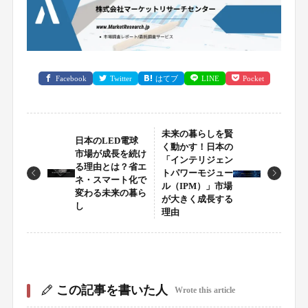
Facebook
Twitter
はてブ
LINE
Pocket
未来の暮らしを賢
日本のLED電球
く動かす！日本の
市場が成長を続け
「インテリジェン
る理由とは？省エ
トパワーモジュー
ネ・スマート化で
ル（IPM）」市場
変わる未来の暮ら
が大きく成長する
し
理由
この記事を書いた人
Wrote this article