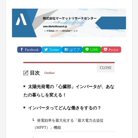
Facebook
Twitter
はてブ
LINE
Pocket
目次
Outline
太陽光発電の「心臓部」インバータが、あな
1.
たの暮らしを変える！
インバータってどんな働きをするの？
2.
発電効率を最大化する「最大電力点追従
2-1.
（MPPT）」機能