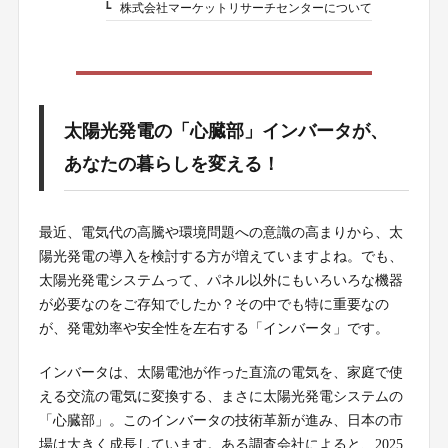
株式会社マーケットリサーチセンターについて
5-1-1.
太陽光発電の「心臓部」インバータが、
あなたの暮らしを変える！
最近、電気代の高騰や環境問題への意識の高まりから、太
陽光発電の導入を検討する方が増えていますよね。でも、
太陽光発電システムって、パネル以外にもいろいろな機器
が必要なのをご存知でしたか？その中でも特に重要なの
が、発電効率や安全性を左右する「インバータ」です。
インバータは、太陽電池が作った直流の電気を、家庭で使
える交流の電気に変換する、まさに太陽光発電システムの
「心臓部」。このインバータの技術革新が進み、日本の市
場は大きく成長しています。ある調査会社によると、2025