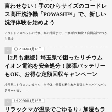
言わせない！手のひらサイズのコードレ
ス高圧洗浄機「POWASH™」で、新しい
洗浄体験を始めよう
アウトドアやペットの汚れ、家の掃除まで、これ1台で解決！合同会社evenか
ら登場……
2026年1月18日
【2月も継続】埼玉県で困ったリチウム
イオン電池を安全処分！膨張バッテリー
もOK、お得な定額回収キャンペーン
埼玉県にお住まいの皆さん、自治体で回収を断られた膨張したモバイルバッ
テリーや古い……
2026年1月16日
リラックマが温泉でごゆるり♪ 加湿もラ