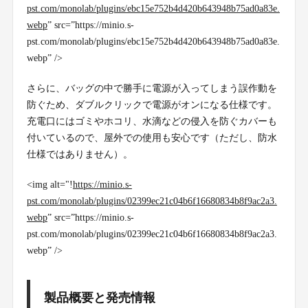
pst.com/monolab/plugins/ebc15e752b4d420b643948b75ad0a83e.
webp
” src=”https://minio.s-
pst.com/monolab/plugins/ebc15e752b4d420b643948b75ad0a83e.
webp” />
さらに、バッグの中で勝手に電源が入ってしまう誤作動を
防ぐため、ダブルクリックで電源がオンになる仕様です。
充電口にはゴミやホコリ、水滴などの侵入を防ぐカバーも
付いているので、屋外での使用も安心です（ただし、防水
仕様ではありません）。
<img alt="!
https://minio.s-
pst.com/monolab/plugins/02399ec21c04b6f16680834b8f9ac2a3.
webp
” src=”https://minio.s-
pst.com/monolab/plugins/02399ec21c04b6f16680834b8f9ac2a3.
webp” />
製品概要と発売情報