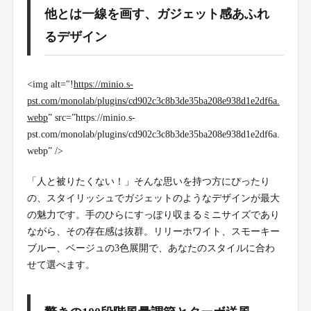
他とは一線を画す、ガジェット感あふれ
るデザイン
<img alt="!
https://minio.s-
pst.com/monolab/plugins/cd902c3c8b3de35ba208e938d1e2df6a.
webp
” src=”https://minio.s-
pst.com/monolab/plugins/cd902c3c8b3de35ba208e938d1e2df6a.
webp” />
「人と被りたくない！」そんな思いを持つ方にぴったり
の、スタイリッシュでガジェットのようなデザインが最大
の魅力です。手のひらにすっぽり収まるミニサイズであり
ながら、その存在感は抜群。リリーホワイト、スモーキー
ブルー、ベージュの3色展開で、あなたのスタイルに合わ
せて選べます。