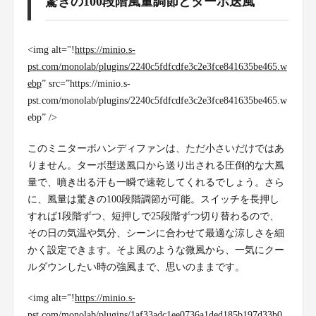
驚きの100段階風量調節とターボ送風
<img alt="!
https://minio.s-
pst.com/monolab/plugins/2240c5fdfcdfe3c2e3fce841635be465.w
ebp
” src=”https://minio.s-
pst.com/monolab/plugins/2240c5fdfcdfe3c2e3fce841635be465.w
ebp” />
このミニターボハンディファンは、ただ小さいだけではあ
りません。ターボ型送風口から送り出される圧倒的な大風
量で、噴き出る汗も一瞬で速乾してくれるでしょう。さら
に、風量は驚きの100段階調節が可能。スイッチを長押し
すれば1段階ずつ、短押しで25段階ずつ切り替わるので、
その日の気温や気分、シーンに合わせて最適な涼しさを細
かく設定できます。そよ風のような微風から、一気にクー
ルダウンしたい時の強風まで、思いのままです。
<img alt="!
https://minio.s-
pst.com/monolab/plugins/1af33adc1ee0736a1ded185b197d33b0.