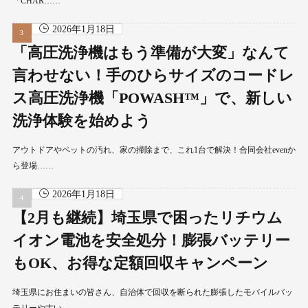
「CHAR……
2026年1月18日
「高圧洗浄機はもう準備が大変」なんて
言わせない！手のひらサイズのコードレ
ス高圧洗浄機「POWASH™」で、新しい
洗浄体験を始めよう
アウトドアやペットの汚れ、家の掃除まで、これ1台で解決！合同会社evenか
ら登場……
2026年1月18日
【2月も継続】埼玉県で困ったリチウム
イオン電池を安全処分！膨張バッテリー
もOK、お得な定額回収キャンペーン
埼玉県にお住まいの皆さん、自治体で回収を断られた膨張したモバイルバッ
テリーや古い……