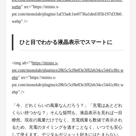
webp
” src=”https://minio.s-
pst.com/monolab/plugins/1af33adc1ee0736a1ded185b197d33b0.
webp” />
ひと目でわかる液晶表示でスマートに
<img alt="!
https://minio.s-
pst.com/monolab/plugins/e28b5c5cf8e83e3f82eb34cc5441c8fe.w
ebp
” src=”https://minio.s-
pst.com/monolab/plugins/e28b5c5cf8e83e3f82eb34cc5441c8fe.w
ebp” />
「今、どれくらいの風量なんだろう？」「充電はあとどれ
くらい持つかな？」そんな疑問も、液晶表示を見れば一目
瞭然。現在の風量だけでなく、充電残量も数値で表示され
るため、充電のタイミングを逃すことなく、いつでも安心
して使えます。デジタルガジェット好きにはたまらない、