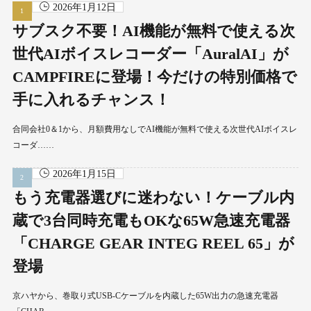
2026年1月12日
サブスク不要！AI機能が無料で使える次
世代AIボイスレコーダー「AuralAI」が
CAMPFIREに登場！今だけの特別価格で
手に入れるチャンス！
合同会社0＆1から、月額費用なしでAI機能が無料で使える次世代AIボイスレ
コーダ……
2026年1月15日
もう充電器選びに迷わない！ケーブル内
蔵で3台同時充電もOKな65W急速充電器
「CHARGE GEAR INTEG REEL 65」が
登場
京ハヤから、巻取り式USB-Cケーブルを内蔵した65W出力の急速充電器