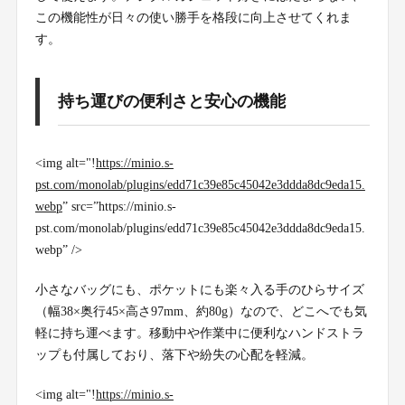
この機能性が日々の使い勝手を格段に向上させてくれま
す。
持ち運びの便利さと安心の機能
<img alt="!
https://minio.s-
pst.com/monolab/plugins/edd71c39e85c45042e3ddda8dc9eda15.
webp
” src=”https://minio.s-
pst.com/monolab/plugins/edd71c39e85c45042e3ddda8dc9eda15.
webp” />
小さなバッグにも、ポケットにも楽々入る手のひらサイズ
（幅38×奥行45×高さ97mm、約80g）なので、どこへでも気
軽に持ち運べます。移動中や作業中に便利なハンドストラ
ップも付属しており、落下や紛失の心配を軽減。
<img alt="!
https://minio.s-