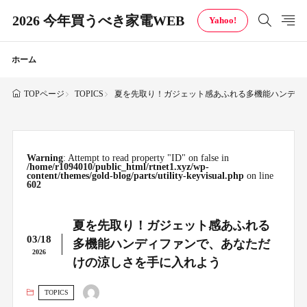
2026 今年買うべき家電WEB
Yahoo!
ホーム
TOPICS
夏を先取り！ガジェット感あふれる多機能ハンディ
TOPページ
Warning
: Attempt to read property "ID" on false in
/home/r1094010/public_html/rtnet1.xyz/wp-
content/themes/gold-blog/parts/utility-keyvisual.php
on line
602
夏を先取り！ガジェット感あふれる
03/18
多機能ハンディファンで、あなただ
2026
けの涼しさを手に入れよう
TOPICS