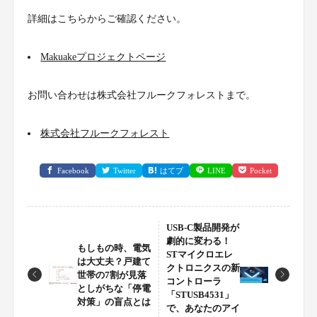
詳細はこちらからご確認ください。
Makuakeプロジェクトページ
お問い合わせは株式会社フルークフォレストまで。
株式会社フルークフォレスト
Facebook
Twitter
はてブ
LINE
Pocket
USB-C製品開発が
劇的に変わる！
もしもの時、電気
STマイクロエレ
は大丈夫？戸建て
クトロニクスの新
世帯の7割が見落
コントローラ
としがちな「停電
「STUSB4531」
対策」の盲点とは
で、あなたのアイ