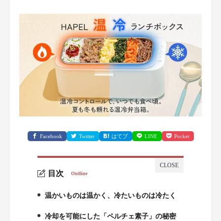
Facebook
Twitter
はてブ
LINE
Pocket
目次
Outline
温かいものは温かく、冷たいものは冷たく
1.
冷却を可能にした「ペルチェ素子」の秘密
2.