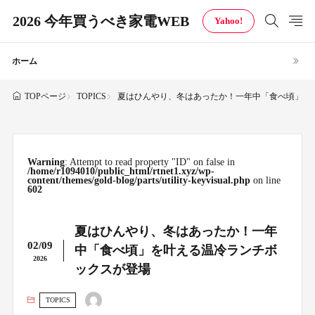
2026 今年買うべき家電WEB
Yahoo!
ホーム
TOPICS
夏はひんやり、冬はあったか！一年中「食べ頃」を
TOPページ
Warning
: Attempt to read property "ID" on false in
/home/r1094010/public_html/rtnet1.xyz/wp-
content/themes/gold-blog/parts/utility-keyvisual.php
on line
602
夏はひんやり、冬はあったか！一年
02/09
中「食べ頃」を叶える温冷ランチボ
2026
ックスが登場
TOPICS