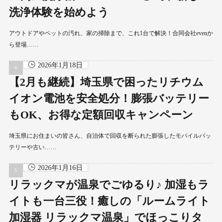
洗浄体験を始めよう
アウトドアやペットの汚れ、家の掃除まで、これ1台で解決！合同会社evenか
ら登場……
2026年1月18日
【2月も継続】埼玉県で困ったリチウム
イオン電池を安全処分！膨張バッテリー
もOK、お得な定額回収キャンペーン
埼玉県にお住まいの皆さん、自治体で回収を断られた膨張したモバイルバッ
テリーや古い……
2026年1月16日
リラックマが温泉でごゆるり♪ 加湿もラ
イトも一台三役！癒しの「ルームライト
加湿器 リラックマ温泉」でほっこりタ