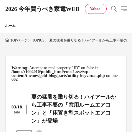
2026 今年買うべき家電WEB
Yahoo!
ホーム
TOPICS
夏の猛暑を乗り切る！ハイアールから工事不要の「
TOPページ
Warning
: Attempt to read property "ID" on false in
/home/r1094010/public_html/rtnet1.xyz/wp-
content/themes/gold-blog/parts/utility-keyvisual.php
on line
602
夏の猛暑を乗り切る！ハイアールか
ら工事不要の「窓用ルームエアコ
03/18
ン」と「床置き型スポットエアコ
2026
ン」が登場