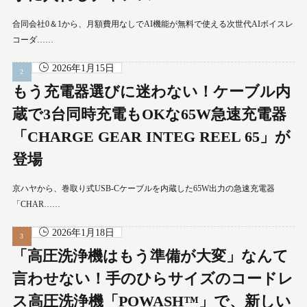
合同会社0＆1から、月額費用なしでAI機能が無料で使える次世代AIボイスレ
コーダ……
2026年1月15日
もう充電器選びに迷わない！ケーブル内
蔵で3台同時充電もOKな65W急速充電器
「CHARGE GEAR INTEG REEL 65」が
登場
京ハヤから、巻取り式USB-Cケーブルを内蔵した65W出力の急速充電器
「CHAR……
2026年1月18日
「高圧洗浄機はもう準備が大変」なんて
言わせない！手のひらサイズのコードレ
ス高圧洗浄機「POWASH™」で、新しい