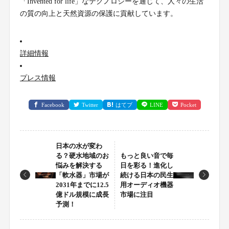
「Invented for life」なテクノロジーを通じて、人々の生活
の質の向上と天然資源の保護に貢献しています。
詳細情報
プレス情報
Facebook
Twitter
はてブ
LINE
Pocket
日本の水が変わ
る？硬水地域のお
もっと良い音で毎
悩みを解決する
日を彩る！進化し
「軟水器」市場が
続ける日本の民生
2031年までに12.5
用オーディオ機器
億ドル規模に成長
市場に注目
予測！