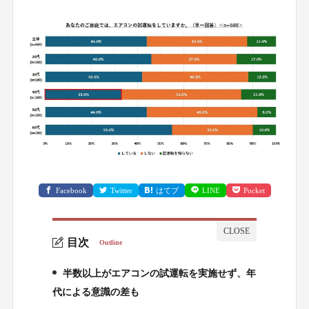
Facebook
Twitter
はてブ
LINE
Pocket
目次
Outline
半数以上がエアコンの試運転を実施せず、年
1.
代による意識の差も