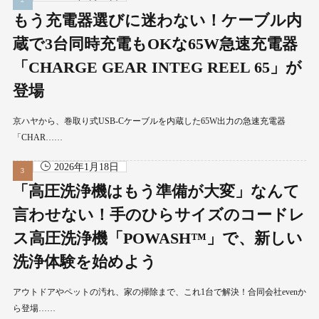
もう充電器選びに迷わない！ケーブル内
蔵で3台同時充電もOKな65W急速充電器
「CHARGE GEAR INTEG REEL 65」が
登場
京ハヤから、巻取り式USB-Cケーブルを内蔵した65W出力の急速充電器
「CHAR……
2026年1月18日
「高圧洗浄機はもう準備が大変」なんて
言わせない！手のひらサイズのコードレ
ス高圧洗浄機「POWASH™」で、新しい
洗浄体験を始めよう
アウトドアやペットの汚れ、家の掃除まで、これ1台で解決！合同会社evenか
ら登場……