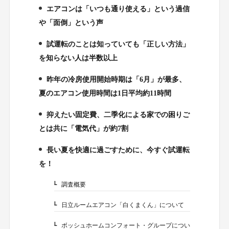
エアコンは「いつも通り使える」という過信
2.
や「面倒」という声
試運転のことは知っていても「正しい方法」
3.
を知らない人は半数以上
昨年の冷房使用開始時期は「6月」が最多、
4.
夏のエアコン使用時間は1日平均約11時間
抑えたい固定費、二季化による家での困りご
5.
とは共に「電気代」が約7割
長い夏を快適に過ごすために、今すぐ試運転
6.
を！
調査概要
6-1.
日立ルームエアコン「白くまくん」について
6-2.
ボッシュホームコンフォート・グループについ
6-3.