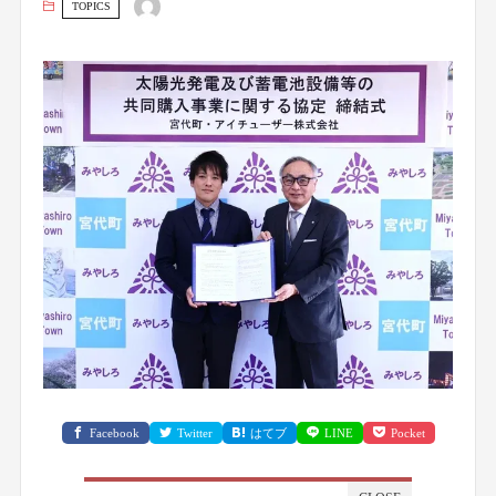
TOPICS
Facebook
Twitter
はてブ
LINE
Pocket