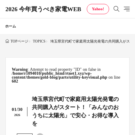
2026 今年買うべき家電WEB
Yahoo!
ホーム
TOPICS
埼玉県宮代町で家庭用太陽光発電の共同購入がスタ
TOPページ
Warning
: Attempt to read property "ID" on false in
/home/r1094010/public_html/rtnet1.xyz/wp-
content/themes/gold-blog/parts/utility-keyvisual.php
on line
602
埼玉県宮代町で家庭用太陽光発電の
共同購入がスタート！「みんなのお
01/30
うちに太陽光」で安心・お得な導入
2026
を