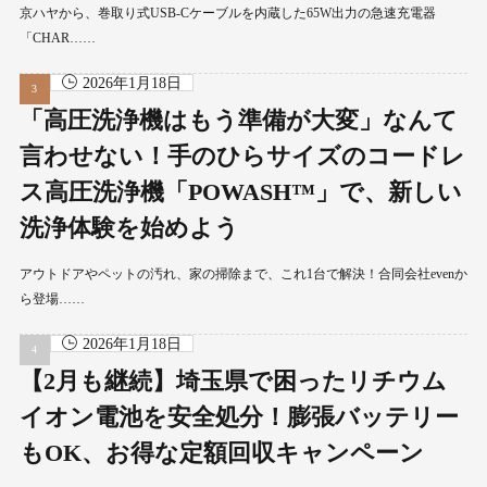
京ハヤから、巻取り式USB-Cケーブルを内蔵した65W出力の急速充電器
「CHAR……
2026年1月18日
「高圧洗浄機はもう準備が大変」なんて
言わせない！手のひらサイズのコードレ
ス高圧洗浄機「POWASH™」で、新しい
洗浄体験を始めよう
アウトドアやペットの汚れ、家の掃除まで、これ1台で解決！合同会社evenか
ら登場……
2026年1月18日
【2月も継続】埼玉県で困ったリチウム
イオン電池を安全処分！膨張バッテリー
もOK、お得な定額回収キャンペーン