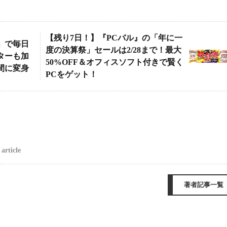
【残り7日！】『PCバル』の「年に一
」で毎日
度の決算祭」セールは2/28まで！最大
ターも加
50%OFF＆オフィスソフト付きで賢く
間に変身
PCをゲット！
article
著者記事一覧