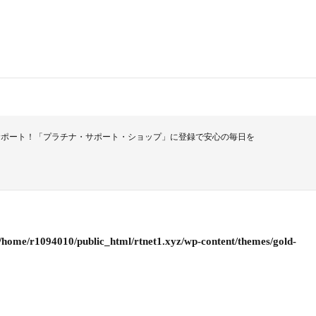
サポート！「プラチナ・サポート・ショップ」に登録で安心の毎日を
/home/r1094010/public_html/rtnet1.xyz/wp-content/themes/gold-