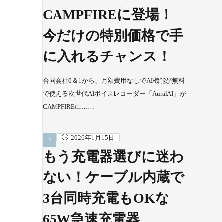
CAMPFIREに登場！
今だけの特別価格で手
に入れるチャンス！
合同会社0＆1から、月額費用なしでAI機能が無料
で使える次世代AIボイスレコーダー「AuralAI」が
CAMPFIREに……
2026年1月15日
もう充電器選びに迷わ
ない！ケーブル内蔵で
3台同時充電もOKな
65W急速充電器