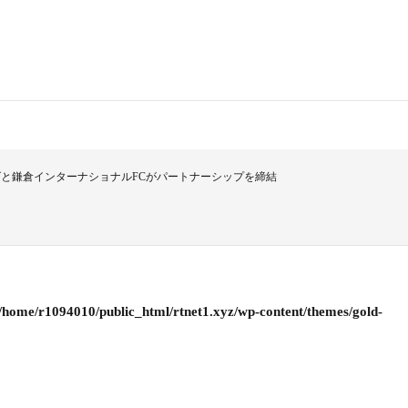
と鎌倉インターナショナルFCがパートナーシップを締結
/home/r1094010/public_html/rtnet1.xyz/wp-content/themes/gold-