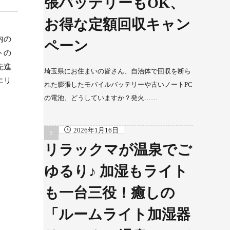
張バッテリーもOK、
お得な定額回収キャン
内の
ペーン
トの
先進
埼玉県にお住まいの皆さん、自治体で回収を断ら
エリ
れた膨張したモバイルバッテリーや古いノートPC
の電池、どうしていますか？発火……
2026年1月16日
リラックマが温泉でご
ゆるり♪ 加湿もライト
も一台三役！癒しの
「ルームライト加湿器