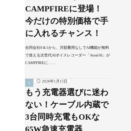
CAMPFIREに登場！
今だけの特別価格で手
に入れるチャンス！
合同会社0＆1から、月額費用なしでAI機能が無料
で使える次世代AIボイスレコーダー「AuralAI」が
CAMPFIREに……
2026年1月15日
もう充電器選びに迷わ
ない！ケーブル内蔵で
3台同時充電もOKな
65W急速充電器