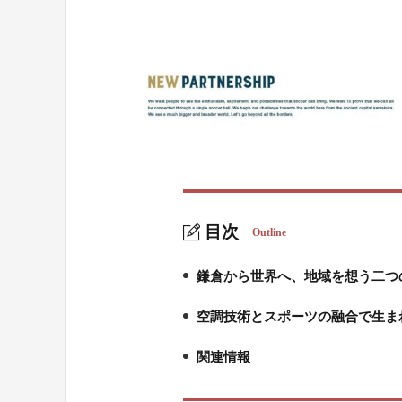
目次
Outline
鎌倉から世界へ、地域を想う二つ
1.
空調技術とスポーツの融合で生ま
2.
関連情報
3.