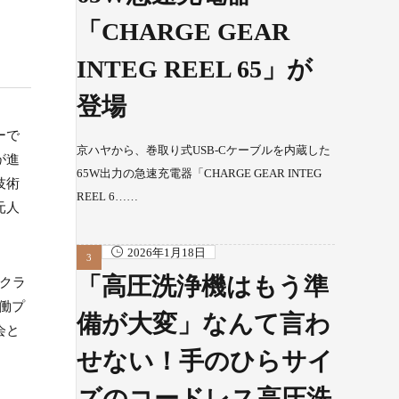
「CHARGE GEAR
INTEG REEL 65」が
登場
ーで
京ハヤから、巻取り式USB-Cケーブルを内蔵した
が進
65W出力の急速充電器「CHARGE GEAR INTEG
技術
REEL 6……
元人
2026年1月18日
「高圧洗浄機はもう準
のクラ
働プ
備が大変」なんて言わ
会と
せない！手のひらサイ
ズのコードレス高圧洗