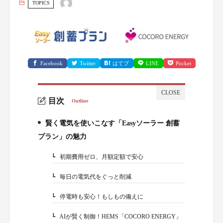
TOPICS
Facebook
Twitter
はてブ
LINE
Pocket
目次
Outline
賢く電気を使いこなす「Easyソーラー 創蓄
1.
プラン」の魅力
初期費用ゼロ、月額定額で安心
1-1.
毎日の電気代をぐっと削減
1-2.
停電時も安心！もしもの備えに
1-3.
AIが賢く制御！HEMS「COCORO ENERGY」
1-4.