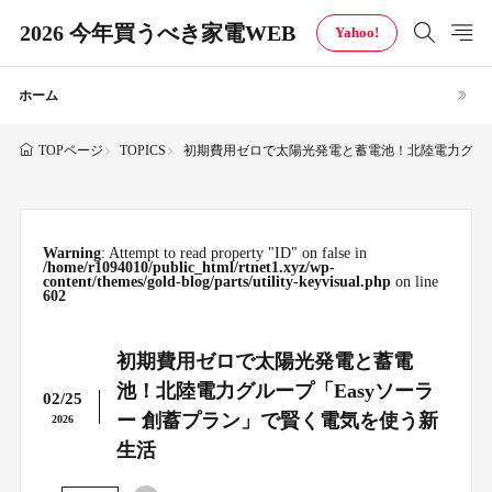
2026 今年買うべき家電WEB
Yahoo!
ホーム
TOPICS
初期費用ゼロで太陽光発電と蓄電池！北陸電力グルー
TOPページ
Warning
: Attempt to read property "ID" on false in
/home/r1094010/public_html/rtnet1.xyz/wp-
content/themes/gold-blog/parts/utility-keyvisual.php
on line
602
初期費用ゼロで太陽光発電と蓄電
池！北陸電力グループ「Easyソーラ
02/25
ー 創蓄プラン」で賢く電気を使う新
2026
生活