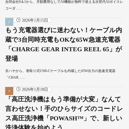
合同会社0＆1から、月額費用なしでAI機能が無料で使える次世代AIボイスレ
コーダ……
2026年1月15日
もう充電器選びに迷わない！ケーブル内
蔵で3台同時充電もOKな65W急速充電器
「CHARGE GEAR INTEG REEL 65」が
登場
京ハヤから、巻取り式USB-Cケーブルを内蔵した65W出力の急速充電器
「CHAR……
2026年1月18日
「高圧洗浄機はもう準備が大変」なんて
言わせない！手のひらサイズのコードレ
ス高圧洗浄機「POWASH™」で、新しい
洗浄体験を始めよう