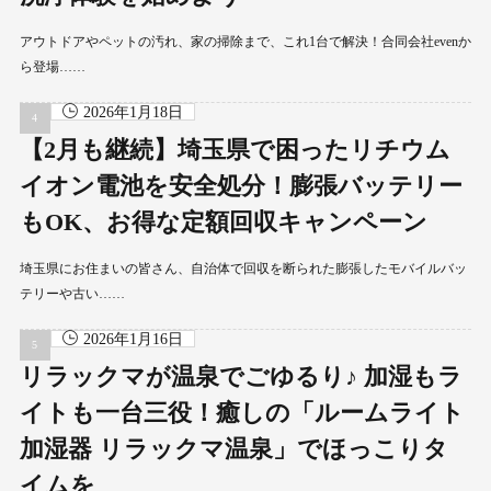
アウトドアやペットの汚れ、家の掃除まで、これ1台で解決！合同会社evenか
ら登場……
2026年1月18日
【2月も継続】埼玉県で困ったリチウム
イオン電池を安全処分！膨張バッテリー
もOK、お得な定額回収キャンペーン
埼玉県にお住まいの皆さん、自治体で回収を断られた膨張したモバイルバッ
テリーや古い……
2026年1月16日
リラックマが温泉でごゆるり♪ 加湿もラ
イトも一台三役！癒しの「ルームライト
加湿器 リラックマ温泉」でほっこりタ
イムを