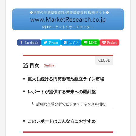
Facebook
Twitter
はてブ
LINE
Pocket
目次
Outline
拡大し続ける円筒形電池組立ライン市場
1.
レポートが提供する未来への羅針盤
2.
詳細な市場分析でビジネスチャンスを掴む
2-1.
このレポートはこんな方におすすめ
3.