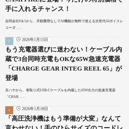
手に入れるチャンス！
合同会社0＆1から、月額費用なしでAI機能が無料で使える次世代AIボイスレ
コーダ……
2026年1月15日
もう充電器選びに迷わない！ケーブル内
蔵で3台同時充電もOKな65W急速充電器
「CHARGE GEAR INTEG REEL 65」が
登場
京ハヤから、巻取り式USB-Cケーブルを内蔵した65W出力の急速充電器
「CHAR……
2026年1月18日
「高圧洗浄機はもう準備が大変」なんて
言わせない！手のひらサイズのコードレ