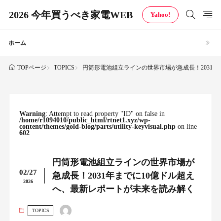
2026 今年買うべき家電WEB
Yahoo!
ホーム
TOPICS
円筒形電池組立ラインの世界市場が急成長！2031
TOPページ
Warning
: Attempt to read property "ID" on false in
/home/r1094010/public_html/rtnet1.xyz/wp-
content/themes/gold-blog/parts/utility-keyvisual.php
on line
602
円筒形電池組立ラインの世界市場が
02/27
急成長！2031年までに10億ドル超え
2026
へ、最新レポートが未来を読み解く
TOPICS