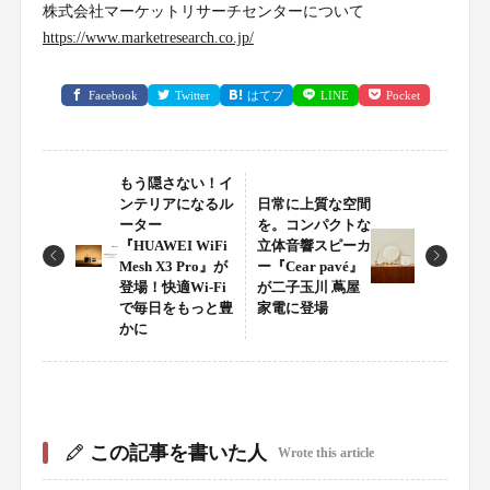
株式会社マーケットリサーチセンターについて
https://www.marketresearch.co.jp/
Facebook
Twitter
はてブ
LINE
Pocket
もう隠さない！イ
ンテリアになるル
日常に上質な空間
ーター
を。コンパクトな
『HUAWEI WiFi
立体音響スピーカ
Mesh X3 Pro』が
ー『Cear pavé』
登場！快適Wi-Fi
が二子玉川 蔦屋
で毎日をもっと豊
家電に登場
かに
この記事を書いた人
Wrote this article