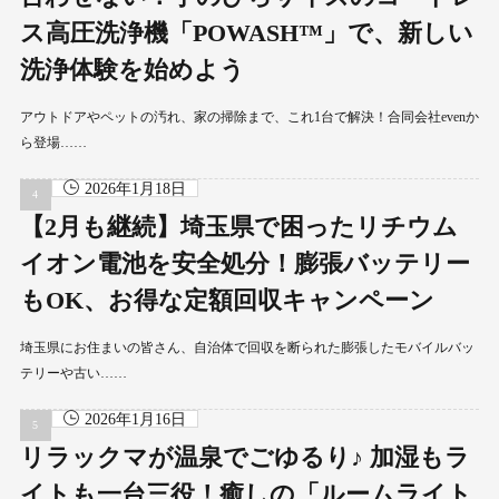
ス高圧洗浄機「POWASH™」で、新しい
洗浄体験を始めよう
アウトドアやペットの汚れ、家の掃除まで、これ1台で解決！合同会社evenか
ら登場……
2026年1月18日
【2月も継続】埼玉県で困ったリチウム
イオン電池を安全処分！膨張バッテリー
もOK、お得な定額回収キャンペーン
埼玉県にお住まいの皆さん、自治体で回収を断られた膨張したモバイルバッ
テリーや古い……
2026年1月16日
リラックマが温泉でごゆるり♪ 加湿もラ
イトも一台三役！癒しの「ルームライト