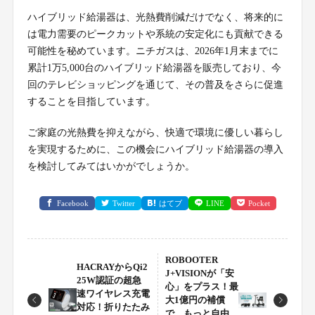
ハイブリッド給湯器は、光熱費削減だけでなく、将来的に
は電力需要のピークカットや系統の安定化にも貢献できる
可能性を秘めています。ニチガスは、2026年1月末までに
累計1万5,000台のハイブリッド給湯器を販売しており、今
回のテレビショッピングを通じて、その普及をさらに促進
することを目指しています。
ご家庭の光熱費を抑えながら、快適で環境に優しい暮らし
を実現するために、この機会にハイブリッド給湯器の導入
を検討してみてはいかがでしょうか。
Facebook
Twitter
はてブ
LINE
Pocket
ROBOOTER
HACRAYからQi2
J+VISIONが「安
25W認証の超急
心」をプラス！最
速ワイヤレス充電
大1億円の補償
対応！折りたたみ
で、もっと自由