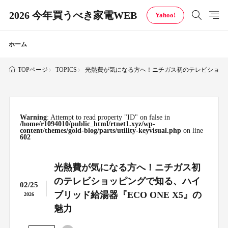
2026 今年買うべき家電WEB
Yahoo!
ホーム
TOPICS
光熱費が気になる方へ！ニチガス初のテレビショッピン
TOPページ
Warning
: Attempt to read property "ID" on false in
/home/r1094010/public_html/rtnet1.xyz/wp-
content/themes/gold-blog/parts/utility-keyvisual.php
on line
602
光熱費が気になる方へ！ニチガス初
のテレビショッピングで知る、ハイ
02/25
ブリッド給湯器『ECO ONE X5』の
2026
魅力