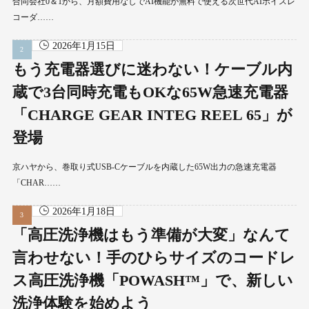
合同会社0＆1から、月額費用なしでAI機能が無料で使える次世代AIボイスレ
コーダ……
2026年1月15日
もう充電器選びに迷わない！ケーブル内
蔵で3台同時充電もOKな65W急速充電器
「CHARGE GEAR INTEG REEL 65」が
登場
京ハヤから、巻取り式USB-Cケーブルを内蔵した65W出力の急速充電器
「CHAR……
2026年1月18日
「高圧洗浄機はもう準備が大変」なんて
言わせない！手のひらサイズのコードレ
ス高圧洗浄機「POWASH™」で、新しい
洗浄体験を始めよう