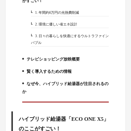
がすごい！
1. 年間約6万円の光熱費削減
1-1.
2. 環境に優しい省エネ設計
1-2.
3. 日々の暮らしを快適にするウルトラファイン
1-3.
バブル
テレビショッピング放映概要
2.
賢く導入するための情報
3.
なぜ今、ハイブリッド給湯器が注目されるの
4.
か
ハイブリッド給湯器「ECO ONE X5」
のここがすごい！