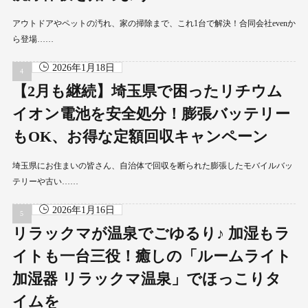
アウトドアやペットの汚れ、家の掃除まで、これ1台で解決！合同会社evenか
ら登場……
2026年1月18日
【2月も継続】埼玉県で困ったリチウム
イオン電池を安全処分！膨張バッテリー
もOK、お得な定額回収キャンペーン
埼玉県にお住まいの皆さん、自治体で回収を断られた膨張したモバイルバッ
テリーや古い……
2026年1月16日
リラックマが温泉でごゆるり♪ 加湿もラ
イトも一台三役！癒しの「ルームライト
加湿器 リラックマ温泉」でほっこりタ
イムを