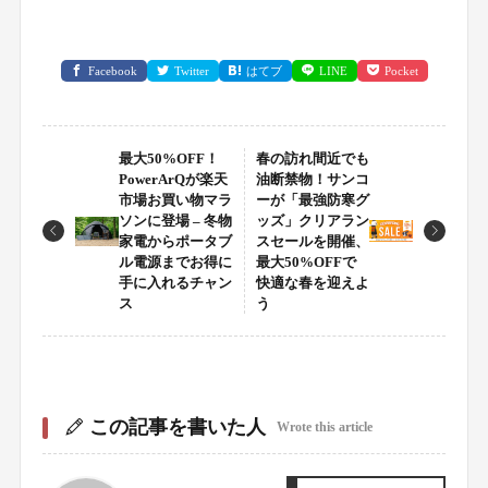
Facebook
Twitter
はてブ
LINE
Pocket
最大50%OFF！
春の訪れ間近でも
PowerArQが楽天
油断禁物！サンコ
市場お買い物マラ
ーが「最強防寒グ
ソンに登場 – 冬物
ッズ」クリアラン
家電からポータブ
スセールを開催、
ル電源までお得に
最大50%OFFで
手に入れるチャン
快適な春を迎えよ
ス
う
この記事を書いた人
Wrote this article