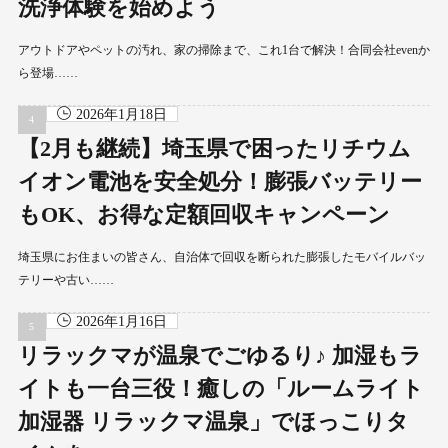
洗浄体験を始めよう
アウトドアやペットの汚れ、家の掃除まで、これ1台で解決！合同会社evenか
ら登場……
2026年1月18日
【2月も継続】埼玉県で困ったリチウム
イオン電池を安全処分！膨張バッテリー
もOK、お得な定額回収キャンペーン
埼玉県にお住まいの皆さん、自治体で回収を断られた膨張したモバイルバッ
テリーや古い……
2026年1月16日
リラックマが温泉でごゆるり♪ 加湿もラ
イトも一台三役！癒しの「ルームライト
加湿器 リラックマ温泉」でほっこりタ