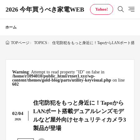
2026 今年買うべき家電WEB
Yahoo!
ホーム
TOPICS
住宅防犯をもっと身近に！TapoからLANポート
TOPページ
Warning
: Attempt to read property "ID" on false in
/home/r1094010/public_html/rtnet1.xyz/wp-
content/themes/gold-blog/parts/utility-keyvisual.php
on line
602
住宅防犯をもっと身近に！Tapoから
LANポート搭載デュアルレンズモデ
02/04
ルなど屋外向けセキュリティカメラ3
2026
製品が登場