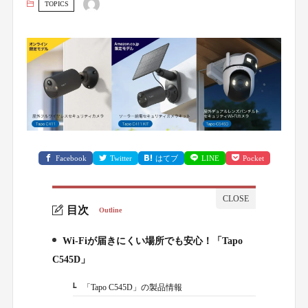
TOPICS
Facebook
Twitter
はてブ
LINE
Pocket
目次
Outline
Wi-Fiが届きにくい場所でも安心！「Tapo
1.
C545D」
「Tapo C545D」の製品情報
1-1.