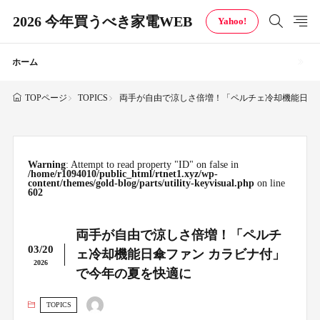
2026 今年買うべき家電WEB
Yahoo!
ホーム
TOPICS
両手が自由で涼しさ倍増！「ペルチェ冷却機能日傘
TOPページ
Warning
: Attempt to read property "ID" on false in
/home/r1094010/public_html/rtnet1.xyz/wp-
content/themes/gold-blog/parts/utility-keyvisual.php
on line
602
両手が自由で涼しさ倍増！「ペルチ
03/20
ェ冷却機能日傘ファン カラビナ付」
2026
で今年の夏を快適に
TOPICS