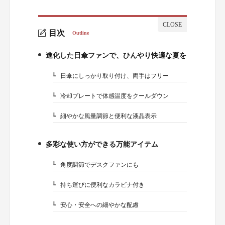
目次
Outline
進化した日傘ファンで、ひんやり快適な夏を
1.
日傘にしっかり取り付け、両手はフリー
1-1.
冷却プレートで体感温度をクールダウン
1-2.
細やかな風量調節と便利な液晶表示
1-3.
多彩な使い方ができる万能アイテム
2.
角度調節でデスクファンにも
2-1.
持ち運びに便利なカラビナ付き
2-2.
安心・安全への細やかな配慮
2-3.