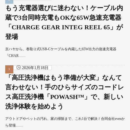
もう充電器選びに迷わない！ケーブル内
蔵で3台同時充電もOKな65W急速充電器
「CHARGE GEAR INTEG REEL 65」が
登場
京ハヤから、巻取り式USB-Cケーブルを内蔵した65W出力の急速充電器
「CHAR……
2026年1月18日
「高圧洗浄機はもう準備が大変」なんて
言わせない！手のひらサイズのコードレ
ス高圧洗浄機「POWASH™」で、新しい
洗浄体験を始めよう
アウトドアやペットの汚れ、家の掃除まで、これ1台で解決！合同会社evenか
ら登場……