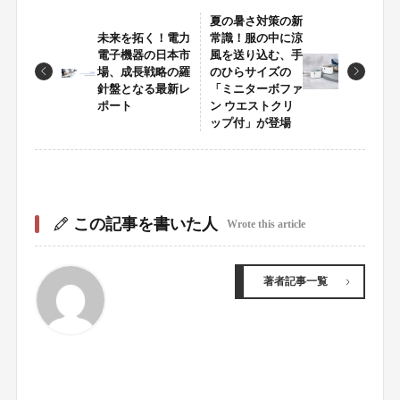
夏の暑さ対策の新
未来を拓く！電力
常識！服の中に涼
電子機器の日本市
風を送り込む、手
場、成長戦略の羅
のひらサイズの
針盤となる最新レ
「ミニターボファ
ポート
ン ウエストクリ
ップ付」が登場
この記事を書いた人
Wrote this article
著者記事一覧