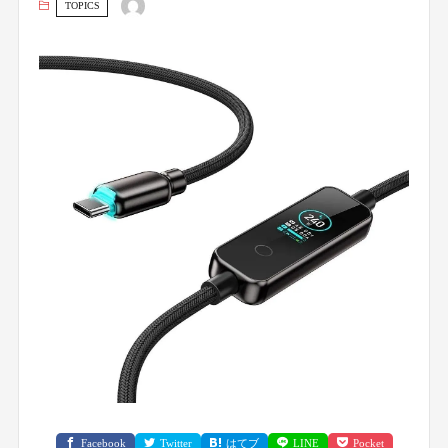
TOPICS
Facebook
Twitter
はてブ
LINE
Pocket