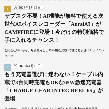
2026年1月12日
サブスク不要！AI機能が無料で使える次
世代AIボイスレコーダー「AuralAI」が
CAMPFIREに登場！今だけの特別価格で
手に入れるチャンス！
合同会社0＆1から、月額費用なしでAI機能が無料で使える次世代AIボイスレ
コーダ……
2026年1月15日
もう充電器選びに迷わない！ケーブル内
蔵で3台同時充電もOKな65W急速充電器
「CHARGE GEAR INTEG REEL 65」が
登場
京ハヤから、巻取り式USB-Cケーブルを内蔵した65W出力の急速充電器