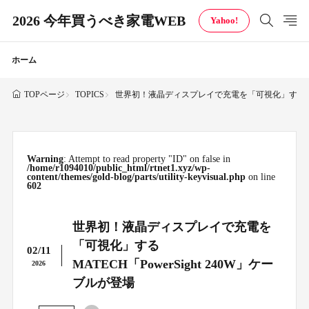
2026 今年買うべき家電WEB
Yahoo!
ホーム
TOPICS
世界初！液晶ディスプレイで充電を「可視化」するMATEC
TOPページ
Warning
: Attempt to read property "ID" on false in
/home/r1094010/public_html/rtnet1.xyz/wp-
content/themes/gold-blog/parts/utility-keyvisual.php
on line
602
世界初！液晶ディスプレイで充電を
「可視化」する
02/11
MATECH「PowerSight 240W」ケー
2026
ブルが登場