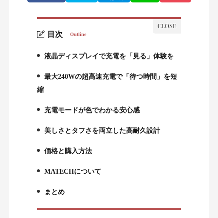
目次
Outline
液晶ディスプレイで充電を「見る」体験を
1.
最大240Wの超高速充電で「待つ時間」を短
2.
縮
充電モードが色でわかる安心感
3.
美しさとタフさを両立した高耐久設計
4.
価格と購入方法
5.
MATECHについて
6.
まとめ
7.