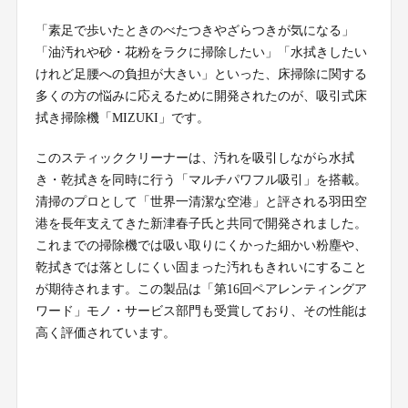
「素足で歩いたときのべたつきやざらつきが気になる」
「油汚れや砂・花粉をラクに掃除したい」「水拭きしたい
けれど足腰への負担が大きい」といった、床掃除に関する
多くの方の悩みに応えるために開発されたのが、吸引式床
拭き掃除機「MIZUKI」です。
このスティッククリーナーは、汚れを吸引しながら水拭
き・乾拭きを同時に行う「マルチパワフル吸引」を搭載。
清掃のプロとして「世界一清潔な空港」と評される羽田空
港を長年支えてきた新津春子氏と共同で開発されました。
これまでの掃除機では吸い取りにくかった細かい粉塵や、
乾拭きでは落としにくい固まった汚れもきれいにすること
が期待されます。この製品は「第16回ペアレンティングア
ワード」モノ・サービス部門も受賞しており、その性能は
高く評価されています。