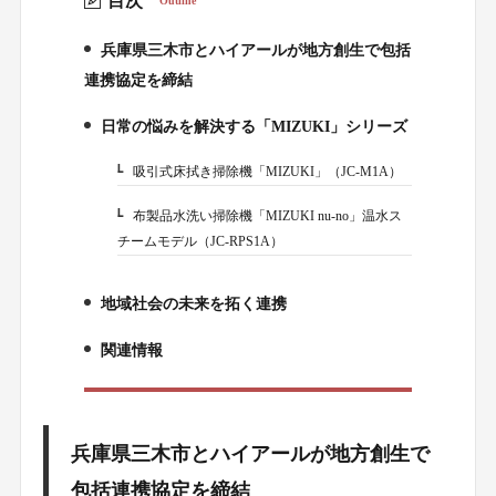
目次
Outline
兵庫県三木市とハイアールが地方創生で包括
1.
連携協定を締結
日常の悩みを解決する「MIZUKI」シリーズ
2.
吸引式床拭き掃除機「MIZUKI」（JC-M1A）
2-1.
布製品水洗い掃除機「MIZUKI nu-no」温水ス
2-2.
チームモデル（JC-RPS1A）
地域社会の未来を拓く連携
3.
関連情報
4.
兵庫県三木市とハイアールが地方創生で
包括連携協定を締結