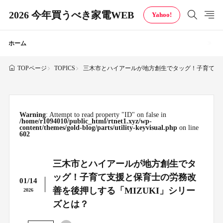
2026 今年買うべき家電WEB
Yahoo!
ホーム
TOPICS
三木市とハイアールが地方創生でタッグ！子育て支援
TOPページ
Warning
: Attempt to read property "ID" on false in
/home/r1094010/public_html/rtnet1.xyz/wp-
content/themes/gold-blog/parts/utility-keyvisual.php
on line
602
三木市とハイアールが地方創生でタ
ッグ！子育て支援と保育士の労務改
01/14
善を後押しする「MIZUKI」シリー
2026
ズとは？