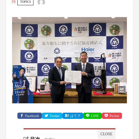
TOPICS
Facebook
Twitter
はてブ
LINE
Pocket