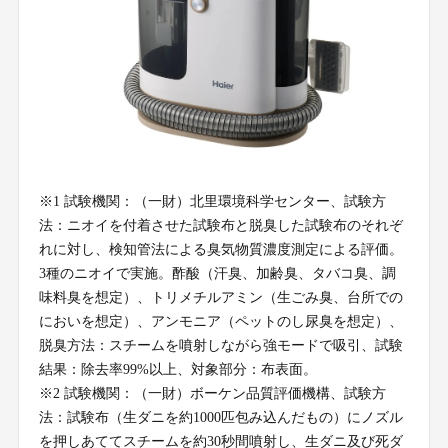
※1 試験機関：（一財）北里環境科学センター、試験方
法：ニオイを付着させた試験布と脱臭した試験布のそれぞ
れに対し、検知管法による臭気物質濃度測定による評価。
3種のニオイで実施。酢酸（汗臭、加齢臭、タバコ臭、調
味料臭を想定）、トリメチルアミン（生ごみ臭、台所での
においを想定）、アンモニア（ペットのし尿臭を想定）、
脱臭方法：スチームを噴射しながら強モードで吸引、試験
結果：除去率99%以上、対象部分：布表面。
※2 試験機関：（一財）ボーケン品質評価機構、試験方
法：試験布（生ダニを約1000匹包み込んだもの）にノズル
を押しあててスチームを約30秒間噴射し、生ダニ及び死ダ