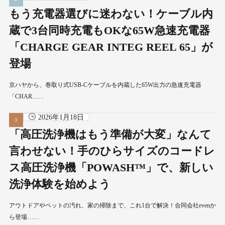
もう充電器選びに迷わない！ケーブル内
蔵で3台同時充電もOKな65W急速充電器
「CHARGE GEAR INTEG REEL 65」が
登場
京ハヤから、巻取り式USB-Cケーブルを内蔵した65W出力の急速充電器
「CHAR……
2026年1月18日
「高圧洗浄機はもう準備が大変」なんて
言わせない！手のひらサイズのコードレ
ス高圧洗浄機「POWASH™」で、新しい
洗浄体験を始めよう
アウトドアやペットの汚れ、家の掃除まで、これ1台で解決！合同会社evenか
ら登場……