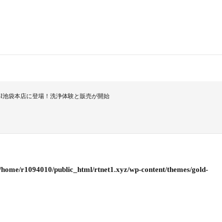
BI池袋本店に登場！洗浄体験と販売が開始
/home/r1094010/public_html/rtnet1.xyz/wp-content/themes/gold-