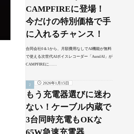
CAMPFIREに登場！
今だけの特別価格で手
に入れるチャンス！
合同会社0＆1から、月額費用なしでAI機能が無料
で使える次世代AIボイスレコーダー「AuralAI」が
CAMPFIREに……
2026年1月15日
もう充電器選びに迷わ
ない！ケーブル内蔵で
3台同時充電もOKな
65W急速充電器