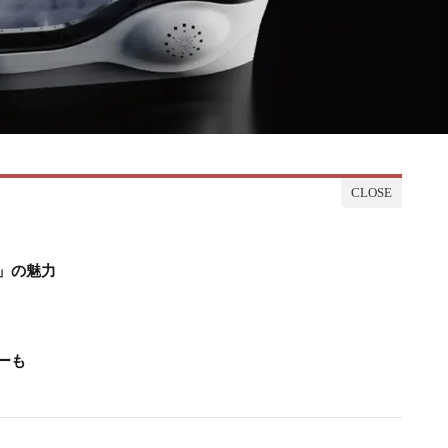
」の魅力
ーも