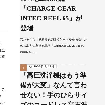
「CHARGE GEAR
INTEG REEL 65」が
登場
京ハヤから、巻取り式USB-Cケーブルを内蔵した
ま
65W出力の急速充電器「CHARGE GEAR INTEG
確立
REEL 6……
に貢
2026年1月18日
「高圧洗浄機はもう準
備が大変」なんて言わ
組み
せない！手のひらサイ
体
てい
ズのコードレス高圧洗