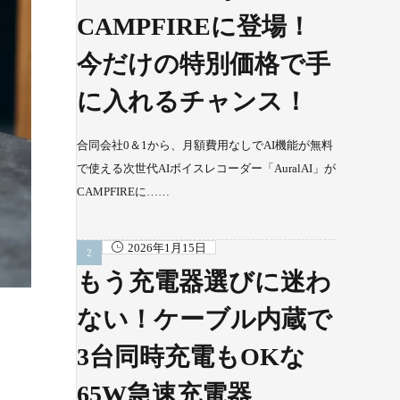
CAMPFIREに登場！
今だけの特別価格で手
に入れるチャンス！
合同会社0＆1から、月額費用なしでAI機能が無料
で使える次世代AIボイスレコーダー「AuralAI」が
CAMPFIREに……
2026年1月15日
もう充電器選びに迷わ
ない！ケーブル内蔵で
3台同時充電もOKな
65W急速充電器