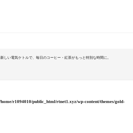
の新しい電気ケトルで、毎日のコーヒー・紅茶がもっと特別な時間に。
/home/r1094010/public_html/rtnet1.xyz/wp-content/themes/gold-