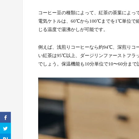
コーヒー豆の種類によって、紅茶の茶葉によっ
電気ケトルは、60℃から100℃までを1℃単
じる温度で湯沸かしが可能です。
例えば、浅煎りコーヒーなら約94℃、深煎りコー
い紅茶は95℃以上、ダージリンファーストフラ
でしょう。保温機能も10分単位で10〜60分