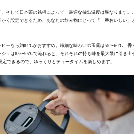
て、そして日本茶の銘柄によって、最適な抽出温度は異なります。
位で細かく設定できるため、あなたの飲み物にとって「一番おいしい」
ヒーなら約84℃がおすすめ。繊細な味わいの玉露は55〜60℃、香
ッシュは85〜95℃で淹れると、それぞれの持ち味を最大限に引き出
まで設定できるので、ゆっくりとティータイムを楽しめます。