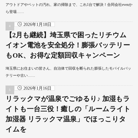
アウトドアやペットの汚れ、家の掃除まで、これ1台で解決！合同会社evenか
ら登場……
2026年1月18日
【2月も継続】埼玉県で困ったリチウム
イオン電池を安全処分！膨張バッテリー
もOK、お得な定額回収キャンペーン
埼玉県にお住まいの皆さん、自治体で回収を断られた膨張したモバイルバッ
テリーや古い……
2026年1月16日
リラックマが温泉でごゆるり♪ 加湿もラ
イトも一台三役！癒しの「ルームライト
加湿器 リラックマ温泉」でほっこりタ
イムを