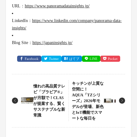
URL：
https://www.panoramadatainsights.jp/
LinkedIn：
https://www.linkedin.com/company/panorama-data-
insights/
Blog Site：
https://japaninsights.jp/
Facebook
Twitter
はてブ
LINE
Pocket
キッチンが上質な
憧れの高品質テレ
空間に！
ビ「ブラビア®」
AQUA「TZシリ
が月額で！CLAS
ーズ」2026年モ
が提案する、賢く
デルが登場、新色
サステナブルな新
とIoT機能でスマ
常識
ートな毎日を