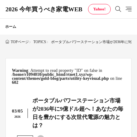
2026 今年買うべき家電WEB
Yahoo!
ホーム
TOPICS
ポータブルパワーステーション市場が2036年に9
TOPページ
Warning
: Attempt to read property "ID" on false in
/home/r1094010/public_html/rtnet1.xyz/wp-
content/themes/gold-blog/parts/utility-keyvisual.php
on line
602
ポータブルパワーステーション市場
が2036年に9億ドル超へ！あなたの毎
03/05
日を豊かにする次世代電源の魅力と
2026
は？