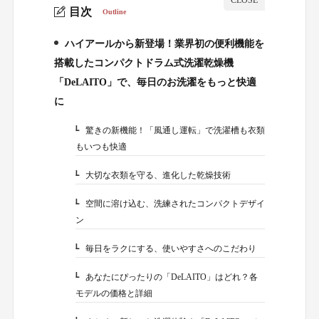
目次
Outline
ハイアールから新登場！業界初の便利機能を
1.
搭載したコンパクトドラム式洗濯乾燥機
「DeLAITO」で、毎日のお洗濯をもっと快適
に
驚きの新機能！「風通し運転」で洗濯槽も衣類
1-1.
もいつも快適
大切な衣類を守る、進化した乾燥技術
1-2.
空間に溶け込む、洗練されたコンパクトデザイ
1-3.
ン
毎日をラクにする、使いやすさへのこだわり
1-4.
あなたにぴったりの「DeLAITO」はどれ？各
1-5.
モデルの価格と詳細