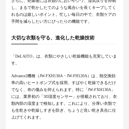
さらに、乾燥後には衣類のにおいやシワ、湿気戻りを抑制
し、まるで乾かしたてのような風合いを長くキープしてく
れるのは嬉しいポイント。忙しい毎日の中で、衣類ケアの
手間を減らしたい方にぴったりの機能です。
大切な衣類を守る、進化した乾燥技術
「DeLAITO」は、衣類にやさしい乾燥機能も充実していま
す。
Advance2機種（JW-FXH130A・JW-FH120A）は、熱交換効
率の高いヒートポンプ式を採用。すばやく乾燥できるだけ
でなく、布の傷みを抑えられます。特に「JW-FXH130A」
には、業界初の「3D湿度センサー」が搭載されており、衣
類内部の湿度まで検知します。これにより、分厚い衣類で
も生乾きや乾燥しすぎを防ぎ、ちょうど良い乾き具合に仕
上げてくれます。