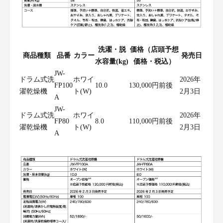
洗濯・脱
価格（店頭予想
商品種類
品番
カラー
発売日
水容量(kg)
価格・税込）
JW-
ドラム式洗
ホワイ
2026年
FP100
10.0
130,000円前後
濯乾燥機
ト(W)
2月3日
A
JW-
ドラム式洗
ホワイ
2026年
FP80
8.0
110,000円前後
濯乾燥機
ト(W)
2月3日
A