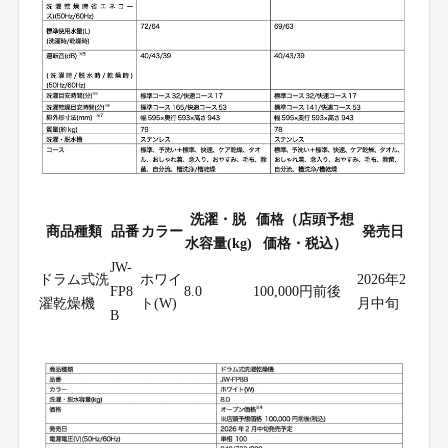
洗濯・脱
価格（店頭予想
商品種類
品番
カラー
発売日
水容量(kg)
価格・税込）
JW-
ドラム式洗
ホワイ
2026年2
FP8
8.0
100,000円前後
濯乾燥機
ト(W)
月中旬
B