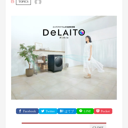
TOPICS
Facebook
Twitter
はてブ
LINE
Pocket