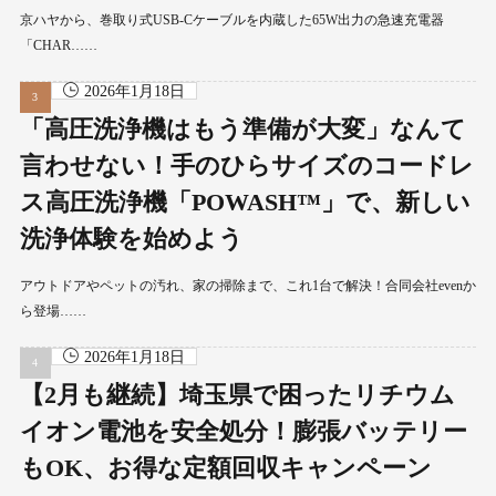
京ハヤから、巻取り式USB-Cケーブルを内蔵した65W出力の急速充電器
「CHAR……
2026年1月18日
「高圧洗浄機はもう準備が大変」なんて
言わせない！手のひらサイズのコードレ
ス高圧洗浄機「POWASH™」で、新しい
洗浄体験を始めよう
アウトドアやペットの汚れ、家の掃除まで、これ1台で解決！合同会社evenか
ら登場……
2026年1月18日
【2月も継続】埼玉県で困ったリチウム
イオン電池を安全処分！膨張バッテリー
もOK、お得な定額回収キャンペーン