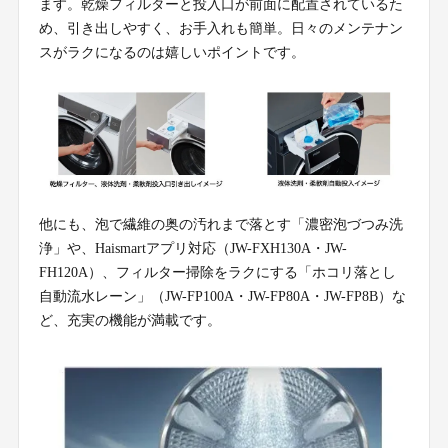
ます。乾燥フィルターと投入口が前面に配置されているた
め、引き出しやすく、お手入れも簡単。日々のメンテナン
スがラクになるのは嬉しいポイントです。
他にも、泡で繊維の奥の汚れまで落とす「濃密泡づつみ洗
浄」や、Haismartアプリ対応（JW-FXH130A・JW-
FH120A）、フィルター掃除をラクにする「ホコリ落とし
自動流水レーン」（JW-FP100A・JW-FP80A・JW-FP8B）な
ど、充実の機能が満載です。