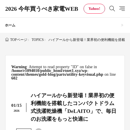
2026 今年買うべき家電WEB
Yahoo!
ホーム
TOPICS
ハイアールから新登場！業界初の便利機能を搭載した
TOPページ
Warning
: Attempt to read property "ID" on false in
/home/r1094010/public_html/rtnet1.xyz/wp-
content/themes/gold-blog/parts/utility-keyvisual.php
on line
602
ハイアールから新登場！業界初の便
利機能を搭載したコンパクトドラム
01/15
式洗濯乾燥機「DeLAITO」で、毎日
2026
のお洗濯をもっと快適に