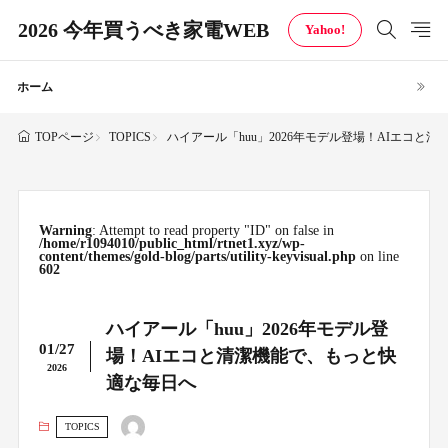
2026 今年買うべき家電WEB
Yahoo!
ホーム
TOPICS
ハイアール「huu」2026年モデル登場！AIエコと
TOPページ
Warning
: Attempt to read property "ID" on false in
/home/r1094010/public_html/rtnet1.xyz/wp-
content/themes/gold-blog/parts/utility-keyvisual.php
on line
602
ハイアール「huu」2026年モデル登
01/27
場！AIエコと清潔機能で、もっと快
2026
適な毎日へ
TOPICS