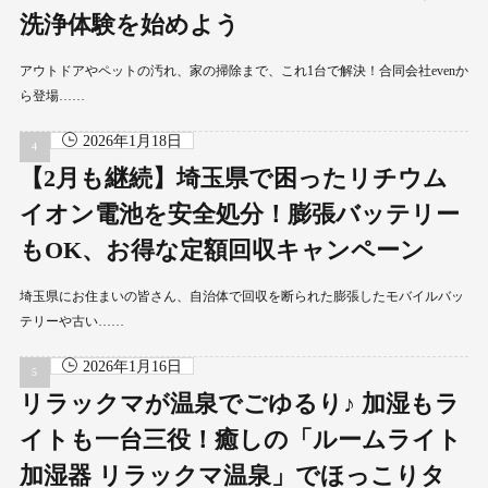
洗浄体験を始めよう
アウトドアやペットの汚れ、家の掃除まで、これ1台で解決！合同会社evenか
ら登場……
2026年1月18日
【2月も継続】埼玉県で困ったリチウム
イオン電池を安全処分！膨張バッテリー
もOK、お得な定額回収キャンペーン
埼玉県にお住まいの皆さん、自治体で回収を断られた膨張したモバイルバッ
テリーや古い……
2026年1月16日
リラックマが温泉でごゆるり♪ 加湿もラ
イトも一台三役！癒しの「ルームライト
加湿器 リラックマ温泉」でほっこりタ