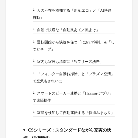
人の不在を検知する「新AIエコ」と「AI快適
1-1.
自動」
自動で快適な「自動風あて／風よけ」
1-2.
運転開始から快適を保つ「におい抑制」＆「し
1-3.
つどキープ」
室内も室外も清潔に「Wフリーズ洗浄」
1-4.
「フィルター自動お掃除」と「プラズマ空清」
1-5.
で空気もきれいに
スマートスピーカー連携と「Haismartアプリ」
1-6.
で遠隔操作
室温を検知して自動運転する「快適みまもり」
1-7.
CSシリーズ：スタンダードながら充実の快
2.