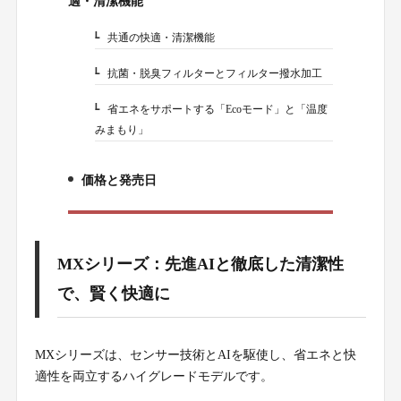
適・清潔機能
共通の快適・清潔機能
2-1.
抗菌・脱臭フィルターとフィルター撥水加工
2-2.
省エネをサポートする「Ecoモード」と「温度
2-3.
みまもり」
価格と発売日
3.
MXシリーズ：先進AIと徹底した清潔性
で、賢く快適に
MXシリーズは、センサー技術とAIを駆使し、省エネと快
適性を両立するハイグレードモデルです。