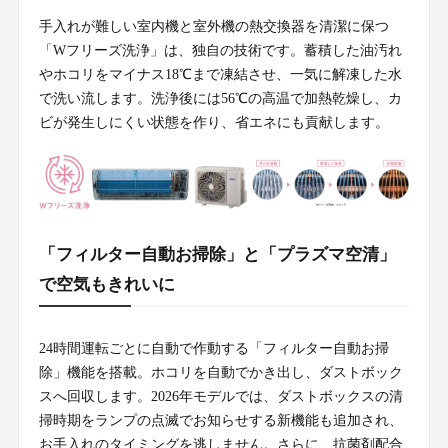
手入れが難しい室内機と室外機の熱交換器を清潔に保つ
「Wフリーズ洗浄」は、独自の技術です。蓄積した油汚れ
やホコリをマイナス18℃まで凍結させ、一気に解凍した水
で洗い流します。洗浄後には56℃の高温で加熱乾燥し、カ
ビが発生しにくい状態を作り、省エネにも貢献します。
「フィルター自動お掃除」と「プラズマ空清」
で空気もきれいに
24時間運転ごとに自動で作動する「フィルター自動お掃
除」機能を搭載。ホコリを自動でかき出し、ダストボック
スへ回収します。2026年モデルでは、ダストボックスの清
掃時期をランプの点滅でお知らせする新機能も追加され、
お手入れのタイミングを逃しません。さらに、抗菌剤配合