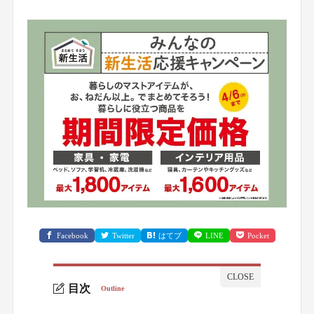
Facebook
Twitter
はてブ
LINE
Pocket
目次
Outline