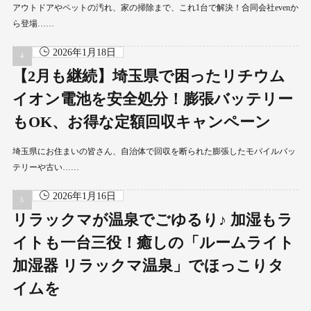
アウトドアやペットの汚れ、家の掃除まで、これ1台で解決！合同会社evenか
ら登場……
2026年1月18日
【2月も継続】埼玉県で困ったリチウム
イオン電池を安全処分！膨張バッテリー
もOK、お得な定額回収キャンペーン
埼玉県にお住まいの皆さん、自治体で回収を断られた膨張したモバイルバッ
テリーや古い……
2026年1月16日
リラックマが温泉でごゆるり♪ 加湿もラ
イトも一台三役！癒しの「ルームライト
加湿器 リラックマ温泉」でほっこりタ
イムを