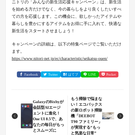
ニトリの「みんなの新生活応援キャンペーン」は、新生活
を始める方だけでなく、今の暮らしをより良くしたいすべ
ての方を応援します。この機会に、欲しかったアイテムや
暮らしを豊かにするアイテムをお得に手に入れて、快適な
新生活をスタートさせましょう！
キャンペーンの詳細は、以下の特集ページでご覧いただけ
ます。
https://www.nitori-net.jp/ec/characteristic/seikatsu-ouen/
Facebook
Twitter
はてブ
LINE
Pocket
もう掃除で悩まな
GalaxyのBixbyが
い！エコバックス
会話型AIエージ
の新ロボット掃除
ェントに進化！
機「DEEBOT
One UI 8.5で、あ
T90 ファミリー」
なたの毎日がもっ
が実現する“もっ
とスムーズに
と気楽な日常”