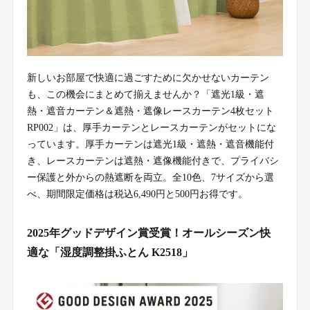
新しいお部屋で快適に過ごすために欠かせないカーテン
も、この機会にまとめて揃えませんか？「遮光1級・遮
熱・遮音カーテン＆遮熱・遮像レースカーテン4枚セット
RP002」は、厚手カーテンとレースカーテンがセットにな
っています。厚手カーテンは遮光1級・遮熱・遮音機能付
き、レースカーテンは遮熱・遮像機能付きで、プライバシ
ー保護と外からの熱遮断を両立。全10色、7サイズから選
べ、期間限定価格は税込6,490円と500円お得です。
2025年グッドデザイン賞受賞！オールシーズン快
適な「湿度調整掛ふとん K2518」