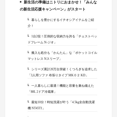
新生活の準備はニトリにおまかせ！「みんな
1.
の新生活応援キャンペーン」がスタート
暮らしを豊かにするイチオシアイテムをご紹
1-1.
介！
1台2役！圧倒的な収納力を誇る「チェストベッ
1-1-1.
ドフレーム N-ジオ」
搬入も処分も「かんたん」な「ポケットコイル
1-1-2.
マットレス Nスリープ」
シリーズ累計20万台突破！くつろぎを追求した
1-1-3.
「3人用ソファ 布張りタイプ MK０２ KD」
一人暮らしに最適！機能と容量を兼ね備えた
1-1-4.
「88L 2ドア冷蔵庫」
最短10分！時短洗濯が叶う「4.5kg全自動洗濯
1-1-5.
機 NT45T1」