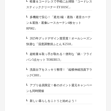
軽量＆コードレスで手軽にお掃除「コードレス
1-1-6.
スティッククリーナー EY101SC」
多機能で安心！「遮光1級・遮熱・遮音カーテ
1-1-7.
ン＆遮熱・遮像レースカーテン4枚セット
RP002」
2025年グッドデザイン賞受賞！オールシーズン
1-1-8.
快適な「湿度調整掛ふとん K2518」
超軽量＆取っ手が取れる！便利な「鍋・フライ
1-1-9.
パン5点セット TORERU3」
洗面台下をスッキリ整理！「縦横伸縮洗面下ラ
1-1-10.
ックCH01」
アプリ会員限定！春のポイント還元キャンペー
1-2.
ンも同時開催
新しい暮らしをニトリと始めよう！
1-3.