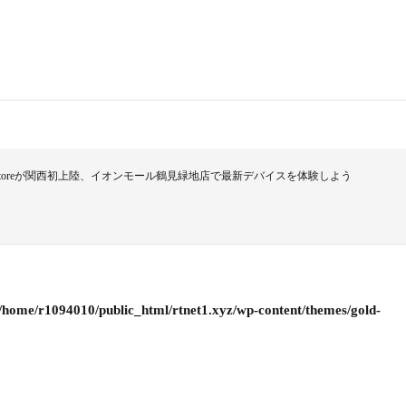
 Storeが関西初上陸、イオンモール鶴見緑地店で最新デバイスを体験しよう
/home/r1094010/public_html/rtnet1.xyz/wp-content/themes/gold-