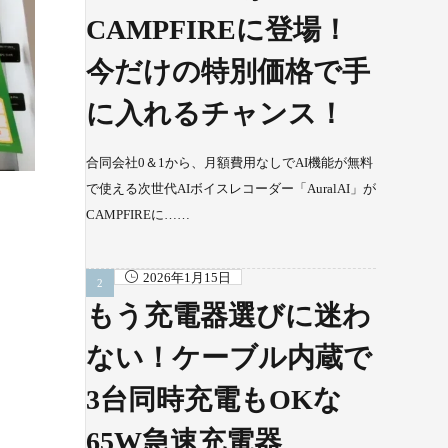
CAMPFIREに登場！
今だけの特別価格で手
に入れるチャンス！
合同会社0＆1から、月額費用なしでAI機能が無料
で使える次世代AIボイスレコーダー「AuralAI」が
CAMPFIREに……
2026年1月15日
もう充電器選びに迷わ
ない！ケーブル内蔵で
3台同時充電もOKな
65W急速充電器