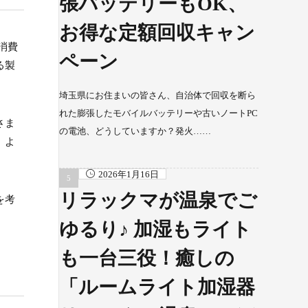
張バッテリーもOK、
お得な定額回収キャン
消費
ペーン
る製
埼玉県にお住まいの皆さん、自治体で回収を断ら
れた膨張したモバイルバッテリーや古いノートPC
さま
の電池、どうしていますか？発火……
、よ
2026年1月16日
リラックマが温泉でご
を考
ゆるり♪ 加湿もライト
も一台三役！癒しの
「ルームライト加湿器