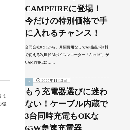
CAMPFIREに登場！
今だけの特別価格で手
に入れるチャンス！
合同会社0＆1から、月額費用なしでAI機能が無料
で使える次世代AIボイスレコーダー「AuralAI」が
CAMPFIREに……
2026年1月15日
もう充電器選びに迷わ
りま
ない！ケーブル内蔵で
心強
3台同時充電もOKな
65W急速充電器