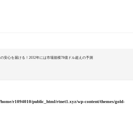
安心を届ける！2032年には市場規模78億ドル超えの予測
/home/r1094010/public_html/rtnet1.xyz/wp-content/themes/gold-