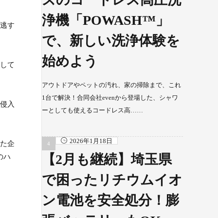
浄機「POWASH™」
見逃す
で、新しい洗浄体験を
始めよう
析して
アウトドアやペットの汚れ、家の掃除まで、これ
1台で解決！合同会社evenから登場した、シャワ
な侵入
ーとしても使えるコードレス高……
2026年1月18日
った企
【2月も継続】埼玉県
のハ
で困ったリチウムイオ
ン電池を安全処分！膨