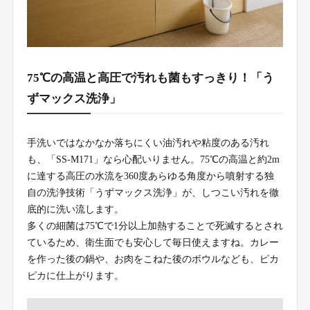
75℃の高温と高圧で汚れも菌もすっきり！「う
ずマックス洗浄」
手洗いではなかなか落ちにくい油汚れや粘度のある汚れ
も、「SS-M171」なら心配いりません。75℃の高温と約2m
に達する高圧の水流を360度あらゆる角度から噴射する独
自の洗浄技術「うずマックス洗浄」が、しつこい汚れを徹
底的に洗い流します。
多くの細菌は75℃で1分以上加熱することで死滅するとされ
ているため、衛生面でも安心して毎日使えますね。カレー
を作った後の鍋や、お肉をこねた後のボウルなども、ピカ
ピカに仕上がります。