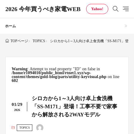
2026 今年買うべき家電WEB
Yahoo!
ホーム
TOPICS
シロカから1～3人向け卓上食洗機「SS-M171」登
TOPページ
Warning
: Attempt to read property "ID" on false in
/home/r1094010/public_html/rtnet1.xyz/wp-
content/themes/gold-blog/parts/utility-keyvisual.php
on line
602
シロカから1～3人向け卓上食洗機
01/29
「SS-M171」登場！工事不要で家事
2026
から解放される2WAYモデル
TOPICS