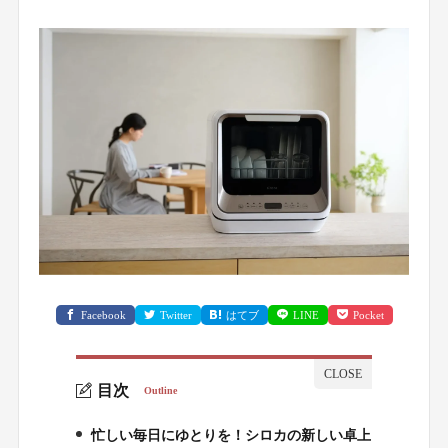
Facebook
Twitter
はてブ
LINE
Pocket
目次
Outline
忙しい毎日にゆとりを！シロカの新しい卓上
1.