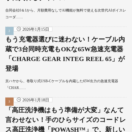
合同会社0＆1から、月額費用なしでAI機能が無料で使える次世代AIボイスレ
コーダ……
2026年1月15日
もう充電器選びに迷わない！ケーブル内
蔵で3台同時充電もOKな65W急速充電器
「CHARGE GEAR INTEG REEL 65」が
登場
京ハヤから、巻取り式USB-Cケーブルを内蔵した65W出力の急速充電器
「CHAR……
2026年1月18日
「高圧洗浄機はもう準備が大変」なんて
言わせない！手のひらサイズのコードレ
ス高圧洗浄機「POWASH™」で、新しい