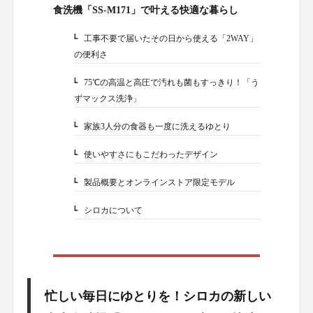
食洗機「SS-M171」で叶える快適な暮らし
工事不要で届いたその日から使える「2WAY」
1-1.
の便利さ
75℃の高温と高圧で汚れも菌もすっきり！「う
1-2.
ずマックス洗浄」
家族3人分の食器も一度に洗えるゆとり
1-3.
使いやすさにもこだわったデザイン
1-4.
製品概要とオンラインストア限定モデル
1-5.
シロカについて
1-6.
忙しい毎日にゆとりを！シロカの新しい