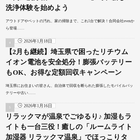
洗浄体験を始めよう
アウトドアやペットの汚れ、家の掃除まで、これ1台で解決！合同会社evenか
ら登場……
2026年1月18日
【2月も継続】埼玉県で困ったリチウム
イオン電池を安全処分！膨張バッテリー
もOK、お得な定額回収キャンペーン
埼玉県にお住まいの皆さん、自治体で回収を断られた膨張したモバイルバッ
テリーや古い……
2026年1月16日
リラックマが温泉でごゆるり♪ 加湿もラ
イトも一台三役！癒しの「ルームライト
加湿器 リラックマ温泉」でほっこりタ