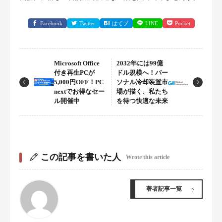
Facebook
Twitter
はてブ
LINE
Pocket
Microsoft Office
2032年には99億
付き再生PCが
ドル規模へ！パー
5,000円OFF！PC
ソナル冷却装置市
nextでお得なセー
場が描く、私たち
ル開催中
を待つ快適な未来
この記事を書いた人
Wrote this article
著者記事一覧