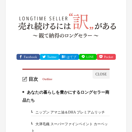
Facebook
Twitter
はてブ
LINE
Pocket
目次
Outline
あなたの暮らしを豊かにするロングセラー商
1.
品たち
ニップン アマニ油＆DHA プレミアムリッチ
1-1.
大津毛織 スーパーファインペイント カーペッ
1-2.
ト