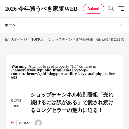
2026 今年買うべき家電WEB
Yahoo!
ホーム
TOPICS
ショップチャンネル特別番組「売れ続けるには訳が
TOPページ
Warning
: Attempt to read property "ID" on false in
/home/r1094010/public_html/rtnet1.xyz/wp-
content/themes/gold-blog/parts/utility-keyvisual.php
on line
602
ショップチャンネル特別番組「売れ
02/13
続けるには訳がある」で愛され続け
2026
るロングセラーの魅力に迫る！
TOPICS