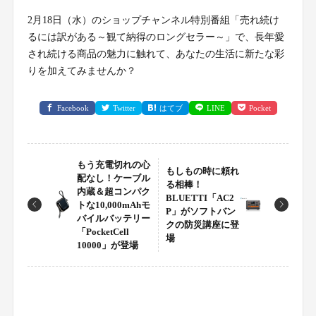
2月18日（水）のショップチャンネル特別番組「売れ続け
るには訳がある～観て納得のロングセラー～」で、長年愛
され続ける商品の魅力に触れて、あなたの生活に新たな彩
りを加えてみませんか？
Facebook
Twitter
はてブ
LINE
Pocket
もう充電切れの心
もしもの時に頼れ
配なし！ケーブル
る相棒！
内蔵＆超コンパク
BLUETTI「AC2
トな10,000mAhモ
P」がソフトバン
バイルバッテリー
クの防災講座に登
「PocketCell
場
10000」が登場