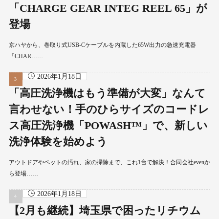
「CHARGE GEAR INTEG REEL 65」が
登場
京ハヤから、巻取り式USB-Cケーブルを内蔵した65W出力の急速充電器
「CHAR……
2026年1月18日
「高圧洗浄機はもう準備が大変」なんて
言わせない！手のひらサイズのコードレ
ス高圧洗浄機「POWASH™」で、新しい
洗浄体験を始めよう
アウトドアやペットの汚れ、家の掃除まで、これ1台で解決！合同会社evenか
ら登場……
2026年1月18日
【2月も継続】埼玉県で困ったリチウム