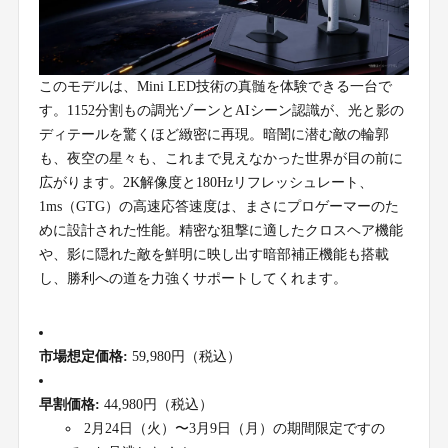
このモデルは、Mini LED技術の真髄を体験できる一台で
す。1152分割もの調光ゾーンとAIシーン認識が、光と影の
ディテールを驚くほど緻密に再現。暗闇に潜む敵の輪郭
も、夜空の星々も、これまで見えなかった世界が目の前に
広がります。2K解像度と180Hzリフレッシュレート、
1ms（GTG）の高速応答速度は、まさにプロゲーマーのた
めに設計された性能。精密な狙撃に適したクロスヘア機能
や、影に隠れた敵を鮮明に映し出す暗部補正機能も搭載
し、勝利への道を力強くサポートしてくれます。
市場想定価格:
59,980円（税込）
早割価格:
44,980円（税込）
2月24日（火）〜3月9日（月）の期間限定ですの