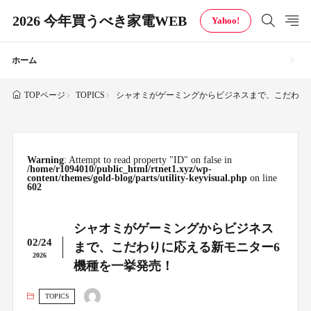
2026 今年買うべき家電WEB
Yahoo!
ホーム
TOPICS
シャオミがゲーミングからビジネスまで、こだわり
TOPページ
Warning
: Attempt to read property "ID" on false in
/home/r1094010/public_html/rtnet1.xyz/wp-
content/themes/gold-blog/parts/utility-keyvisual.php
on line
602
シャオミがゲーミングからビジネス
02/24
まで、こだわりに応える新モニター6
2026
機種を一挙発売！
TOPICS