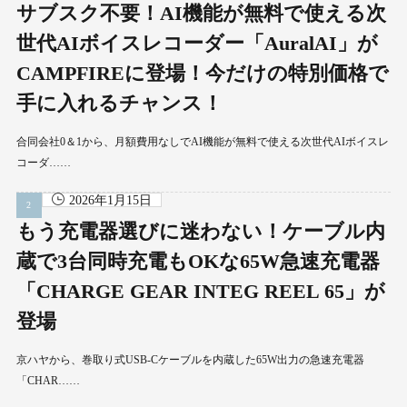
サブスク不要！AI機能が無料で使える次
世代AIボイスレコーダー「AuralAI」が
CAMPFIREに登場！今だけの特別価格で
手に入れるチャンス！
合同会社0＆1から、月額費用なしでAI機能が無料で使える次世代AIボイスレ
コーダ……
2026年1月15日
もう充電器選びに迷わない！ケーブル内
蔵で3台同時充電もOKな65W急速充電器
「CHARGE GEAR INTEG REEL 65」が
登場
京ハヤから、巻取り式USB-Cケーブルを内蔵した65W出力の急速充電器
「CHAR……