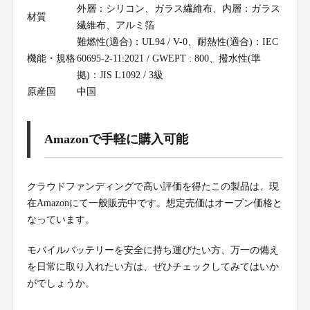
外層：シリコン、ガラス繊維布、内層：ガラス
材質
繊維布、アルミ箔
難燃性(適合)：UL94 / V-0、耐熱性(適合)：IEC
機能・規格
60695-2-11:2021 / GWEPT : 800、撥水性(準
拠)：JIS L1092 / 3級
原産国
中国
Amazonで手軽に購入可能
クラウドファンディングで高い評価を得たこの製品は、現
在Amazonにて一般販売中です。想定売価はオープン価格と
なっています。
モバイルバッテリーを安全に持ち運びたい方、万一の備え
を日常に取り入れたい方は、ぜひチェックしてみてはいか
がでしょうか。