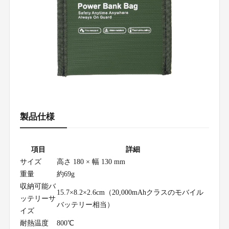
製品仕様
項目
詳細
サイズ
高さ 180 × 幅 130 mm
重量
約69g
収納可能バ
15.7×8.2×2.6cm（20,000mAhクラスのモバイル
ッテリーサ
バッテリー相当）
イズ
耐熱温度
800℃