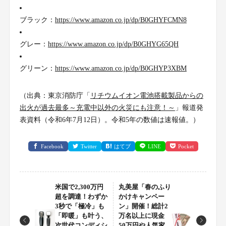
ブラック：
https://www.amazon.co.jp/dp/B0GHYFCMN8
グレー：
https://www.amazon.co.jp/dp/B0GHYG65QH
グリーン：
https://www.amazon.co.jp/dp/B0GHYP3XBM
（出典：東京消防庁「
リチウムイオン電池搭載製品からの
出火が過去最多～充電中以外の火災にも注意！～
」報道発
表資料（令和6年7月12日）。令和5年の数値は速報値。）
Facebook
Twitter
はてブ
LINE
Pocket
米国で2,300万円
丸美屋「春のふり
超を調達！わずか
かけキャンペー
3秒で「極冷」も
ン」開催！総計2
「即暖」も叶う、
万名以上に現金
次世代コンディシ
50万円や人気家