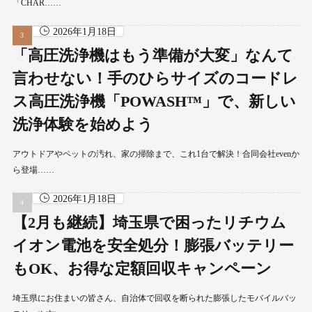
「CHAR……
2026年1月18日
「高圧洗浄機はもう準備が大変」なんて
言わせない！手のひらサイズのコードレ
ス高圧洗浄機「POWASH™」で、新しい
洗浄体験を始めよう
アウトドアやペットの汚れ、家の掃除まで、これ1台で解決！合同会社evenか
ら登場……
2026年1月18日
【2月も継続】埼玉県で困ったリチウム
イオン電池を安全処分！膨張バッテリー
もOK、お得な定額回収キャンペーン
埼玉県にお住まいの皆さん、自治体で回収を断られた膨張したモバイルバッ