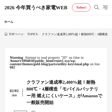
2026 今年買うべき家電WEB
Yahoo!
ホーム
TOPICS
クラファン達成率2,400%超！耐熱800℃・4層構造
TOPページ
Warning
: Attempt to read property "ID" on false in
/home/r1094010/public_html/rtnet1.xyz/wp-
content/themes/gold-blog/parts/utility-keyvisual.php
on line
602
クラファン達成率2,400%超！耐熱
800℃・4層構造「モバイルバッテリ
02/02
ー用 燃えにくいケース」がAmazonで
2026
一般販売開始