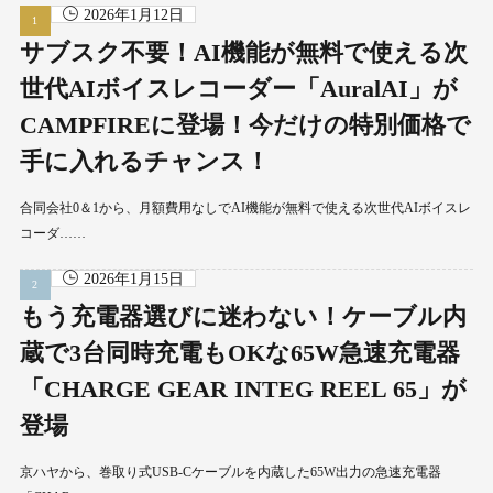
2026年1月12日
サブスク不要！AI機能が無料で使える次
世代AIボイスレコーダー「AuralAI」が
CAMPFIREに登場！今だけの特別価格で
手に入れるチャンス！
合同会社0＆1から、月額費用なしでAI機能が無料で使える次世代AIボイスレ
コーダ……
2026年1月15日
もう充電器選びに迷わない！ケーブル内
蔵で3台同時充電もOKな65W急速充電器
「CHARGE GEAR INTEG REEL 65」が
登場
京ハヤから、巻取り式USB-Cケーブルを内蔵した65W出力の急速充電器