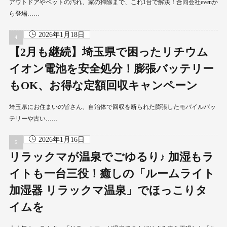
アウトドアやペットの汚れ、家の掃除まで、これ1台で解決！合同会社evenか
ら登場……
2026年1月18日
【2月も継続】埼玉県で困ったリチウム
イオン電池を安全処分！膨張バッテリー
もOK、お得な定額回収キャンペーン
埼玉県にお住まいの皆さん、自治体で回収を断られた膨張したモバイルバッ
テリーや古い……
2026年1月16日
リラックマが温泉でごゆるり♪ 加湿もラ
イトも一台三役！癒しの「ルームライト
加湿器 リラックマ温泉」でほっこりタ
イムを