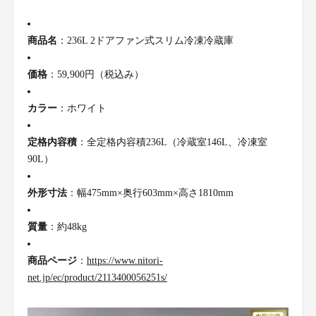
商品名
：236L 2ドアファン式スリム冷凍冷蔵庫
価格
：59,900円（税込み）
カラー
：ホワイト
定格内容積
：全定格内容積236L（冷蔵室146L、冷凍室
90L）
外形寸法
：幅475mm×奥行603mm×高さ1810mm
質量
：約48kg
商品ページ
：
https://www.nitori-
net.jp/ec/product/2113400056251s/