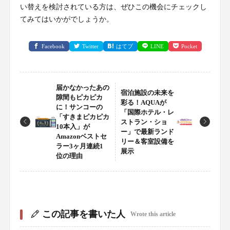
い替えを検討されている方は、ぜひこの機会にチェックし
てみてはいかがでしょうか。
Facebook
Twitter
はてブ
LINE
Pocket
届かなかったあの
宿泊施設の未来を
隙間もピカピカ
彩る！AQUAが
に！サンコーの
「国際ホテル・レ
「すきまピカピカ
ストラン・ショ
10本入」が
ー」で最新ランド
Amazonベストセ
リー＆客室設備を
ラー3ヶ月連続1
展示
位の理由
この記事を書いた人
Wrote this article