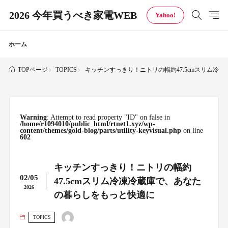
2026 今年買うべき家電WEB
Yahoo!
ホーム
TOPICS
キッチンすっきり！ニトリの幅約47.5cmスリム冷
TOPページ
Warning
: Attempt to read property "ID" on false in
/home/r1094010/public_html/rtnet1.xyz/wp-
content/themes/gold-blog/parts/utility-keyvisual.php
on line
602
キッチンすっきり！ニトリの幅約
02/05
47.5cmスリム冷凍冷蔵庫で、あなた
2026
の暮らしをもっと快適に
TOPICS