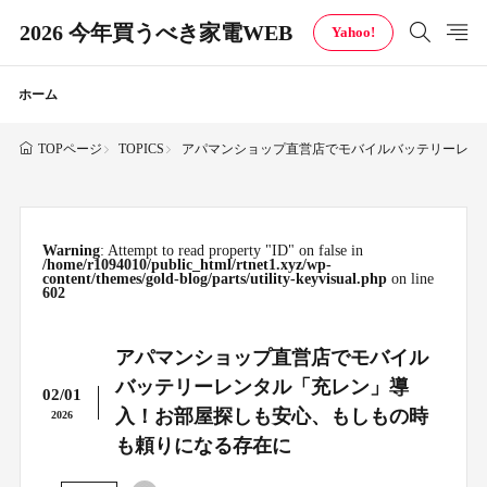
2026 今年買うべき家電WEB
Yahoo!
ホーム
TOPICS
アパマンショップ直営店でモバイルバッテリーレン
TOPページ
Warning
: Attempt to read property "ID" on false in
/home/r1094010/public_html/rtnet1.xyz/wp-
content/themes/gold-blog/parts/utility-keyvisual.php
on line
602
アパマンショップ直営店でモバイル
バッテリーレンタル「充レン」導
02/01
入！お部屋探しも安心、もしもの時
2026
も頼りになる存在に