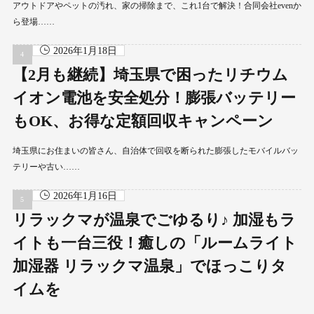
アウトドアやペットの汚れ、家の掃除まで、これ1台で解決！合同会社evenか
ら登場……
2026年1月18日
【2月も継続】埼玉県で困ったリチウム
イオン電池を安全処分！膨張バッテリー
もOK、お得な定額回収キャンペーン
埼玉県にお住まいの皆さん、自治体で回収を断られた膨張したモバイルバッ
テリーや古い……
2026年1月16日
リラックマが温泉でごゆるり♪ 加湿もラ
イトも一台三役！癒しの「ルームライト
加湿器 リラックマ温泉」でほっこりタ
イムを