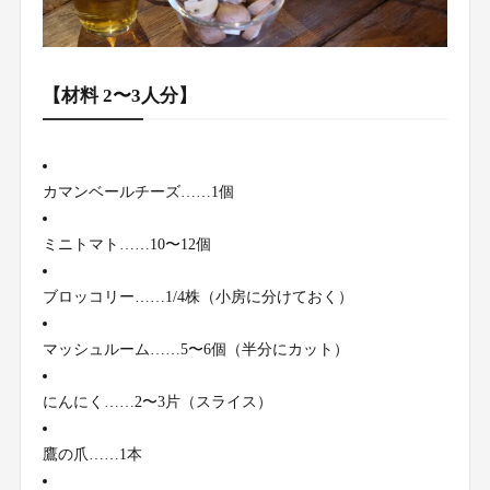
【材料 2〜3人分】
カマンベールチーズ……1個
ミニトマト……10〜12個
ブロッコリー……1/4株（小房に分けておく）
マッシュルーム……5〜6個（半分にカット）
にんにく……2〜3片（スライス）
鷹の爪……1本