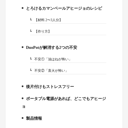
とろけるカマンベールアヒージョのレシピ
2.
【材料 2〜3人分】
2-1.
【作り方】
2-2.
DuoPotが解消する2つの不安
3.
不安①「油はねが怖い」
3-1.
不安②「直火が怖い」
3-2.
後片付けもストレスフリー
4.
ポータブル電源があれば、どこでもアヒージ
5.
ョ
製品情報
6.