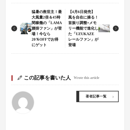
猛暑の救世主！最
【4月6日発売】
大風量2倍＆45時
風を自在に操る！
間稼働の「LAMA
首振り調整×メモ
腰掛ファン」が登
リー機能で進化し
場！今なら
た「UZUKAZE
20％OFFでお得
レールファン」が
にゲット
登場
この記事を書いた人
Wrote this article
著者記事一覧