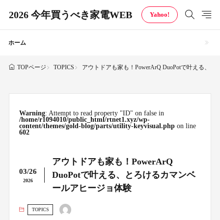
2026 今年買うべき家電WEB
Yahoo!
ホーム
TOPICS
アウトドアも家も！PowerArQ DuoPotで叶え
TOPページ
Warning
: Attempt to read property "ID" on false in
/home/r1094010/public_html/rtnet1.xyz/wp-
content/themes/gold-blog/parts/utility-keyvisual.php
on line
602
アウトドアも家も！PowerArQ
03/26
DuoPotで叶える、とろけるカマンベ
2026
ールアヒージョ体験
TOPICS