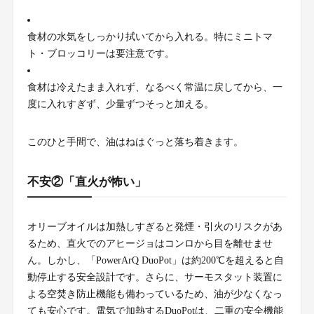
食材の水気をしっかり拭いてから入れる。特にミニトマ
ト・ブロッコリーは要注意です。
食材は冷えたまま入れず、なるべく常温に戻してから、一
度に入れすぎず、少量ずつそっと加える。
このひと手間で、油はねはぐっと落ち着きます。
不安②「直火が怖い」
オリーブオイルは加熱しすぎると発煙・引火のリスクがあ
るため、直火でのアヒージョはコンロから目を離せませ
ん。しかし、「PowerArQ DuoPot」は約200℃を超えると自
動停止する安全設計です。さらに、サーモスタット装置に
よる空焚き防止機能も備わっているため、油が少なくなっ
ても安心です。電気で加熱するDuoPotは、二重の安全機能