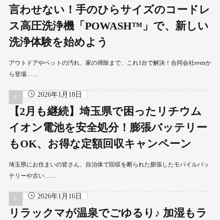
言わせない！手のひらサイズのコードレ
ス高圧洗浄機「POWASH™」で、新しい
洗浄体験を始めよう
アウトドアやペットの汚れ、家の掃除まで、これ1台で解決！合同会社evenか
ら登場……
2026年1月18日
【2月も継続】埼玉県で困ったリチウム
イオン電池を安全処分！膨張バッテリー
もOK、お得な定額回収キャンペーン
埼玉県にお住まいの皆さん、自治体で回収を断られた膨張したモバイルバッ
テリーや古い……
2026年1月16日
リラックマが温泉でごゆるり♪ 加湿もラ