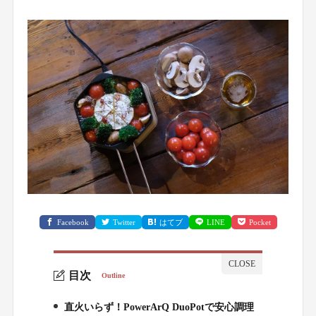
Facebook
Twitter
はてブ
LINE
Pocket
目次
Outline
直火いらず！PowerArQ DuoPotで安心調理
1.