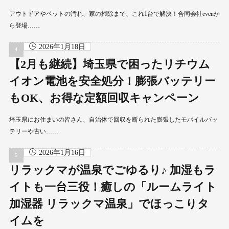
アウトドアやペットの汚れ、家の掃除まで、これ1台で解決！合同会社evenか
ら登場……
2026年1月18日
【2月も継続】埼玉県で困ったリチウム
イオン電池を安全処分！膨張バッテリー
もOK、お得な定額回収キャンペーン
埼玉県にお住まいの皆さん、自治体で回収を断られた膨張したモバイルバッ
テリーや古い……
2026年1月16日
リラックマが温泉でごゆるり♪ 加湿もラ
イトも一台三役！癒しの「ルームライト
加湿器 リラックマ温泉」でほっこりタ
イムを